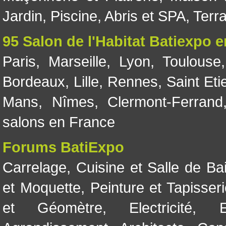
Jardin
,
Piscine, Abris et SPA
,
Terr
95 Salon de l'Habitat Batiexpo 
Paris
,
Marseille
,
Lyon
,
Toulouse
Bordeaux
,
Lille
,
Rennes
,
Saint Eti
Mans
,
Nîmes
,
Clermont-Ferrand
salons en France
Forums BatiExpo
Carrelage
,
Cuisine et Salle de Ba
et Moquette
,
Peinture et Tapisser
et Géomètre
,
Electricité
,