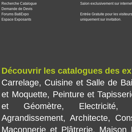
Recherche Catalogue
Salon exclusivement sur interne
Demande de Devis
Forums BatiExpo
Entrée Gratuite pour les visiteur
Espace Exposants
uniquement sur invitation.
Découvrir les catalogues des e
Carrelage
,
Cuisine et Salle de Ba
et Moquette
,
Peinture et Tapisser
et Géomètre
,
Electricité
Agrandissement
,
Architecte
,
Con
Maçonnerie et Plâtrerie
,
Maison 