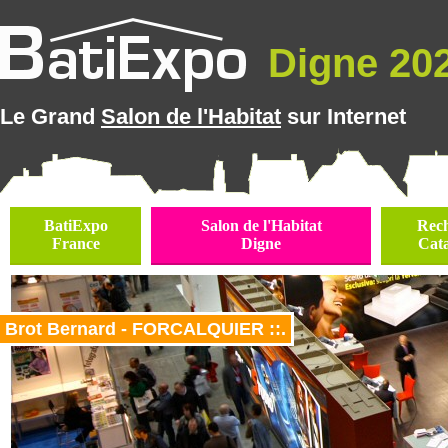
Digne 202
Le Grand
Salon de l'Habitat
sur Internet
BatiExpo
Salon de l'Habitat
Rec
France
Digne
Cat
Brot Bernard - FORCALQUIER ::.