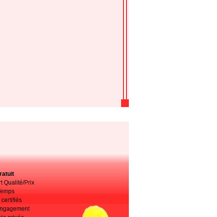
atuit
t Qualité/Prix
Temps
certifiés
 engagement