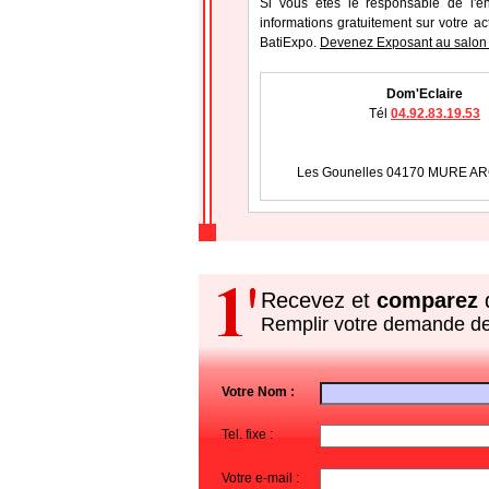
Si vous étes le responsable de l'en
informations gratuitement sur votre ac
BatiExpo.
Devenez Exposant au salon 
Dom'Eclaire
Tél
04.92.83.19.53
Les Gounelles 04170 MURE AR
Recevez et
comparez
d
Remplir votre demande d
Votre Nom :
Tel. fixe :
Votre e-mail :