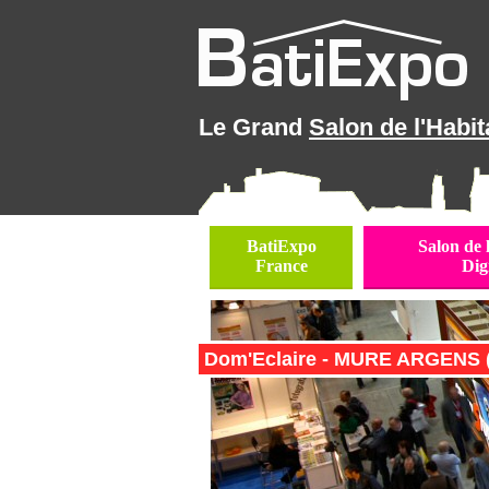
Le Grand
Salon de l'Habit
BatiExpo
Salon de 
France
Dig
Dom'Eclaire - MURE ARGENS (L