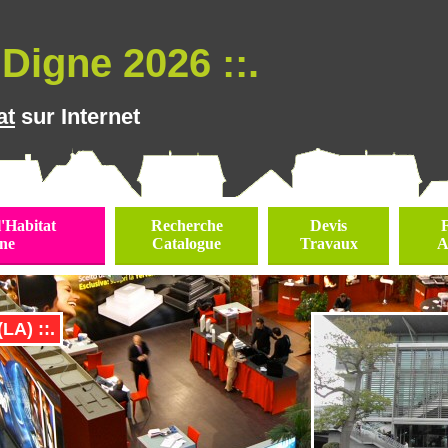
Digne 2026 ::.
at
sur Internet
l'Habitat
Recherche
Devis
ne
Catalogue
Travaux
A
A) ::.