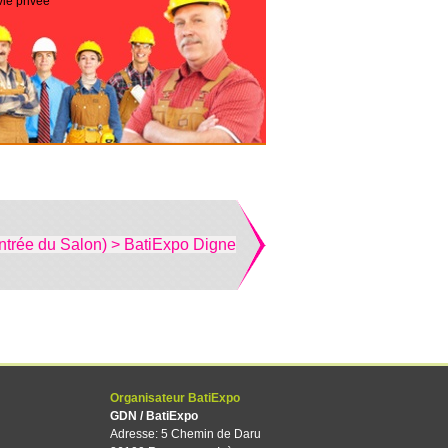
vie privée
ntrée du Salon) > BatiExpo Digne
Organisateur BatiExpo
GDN / BatiExpo
Adresse: 5 Chemin de Daru