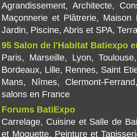
Agrandissement
,
Architecte
,
Con
Maçonnerie et Plâtrerie
,
Maison 
Jardin
,
Piscine, Abris et SPA
,
Terr
95 Salon de l'Habitat Batiexpo 
Paris
,
Marseille
,
Lyon
,
Toulouse
Bordeaux
,
Lille
,
Rennes
,
Saint Eti
Mans
,
Nîmes
,
Clermont-Ferrand
salons en France
Forums BatiExpo
Carrelage
,
Cuisine et Salle de Ba
et Moquette
,
Peinture et Tapisser