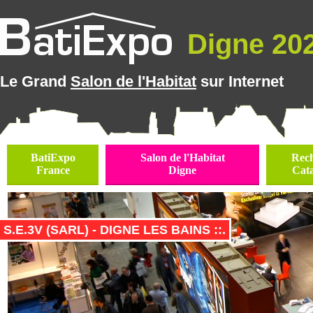
Digne 202
Le Grand
Salon de l'Habitat
sur Internet
BatiExpo
Salon de l'Habitat
Rec
France
Digne
Cat
S.E.3V (SARL) - DIGNE LES BAINS ::.