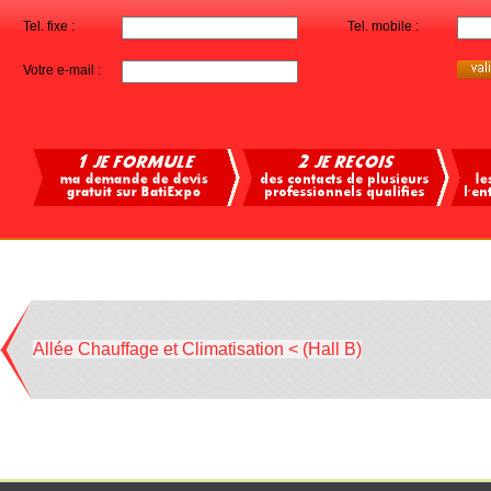
Tel. fixe :
Tel. mobile :
Votre e-mail :
Allée Chauffage et Climatisation < (Hall B)