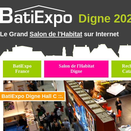
Digne 202
Le Grand
Salon de l'Habitat
sur Internet
BatiExpo
Salon de l'Habitat
Rec
France
Digne
Cat
BatiExpo Digne Hall C ::.