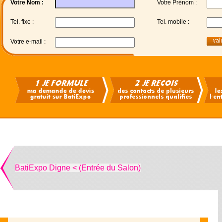
Votre Nom :
Votre Prénom :
Tel. fixe :
Tel. mobile :
Votre e-mail :
BatiExpo Digne < (Entrée du Salon)