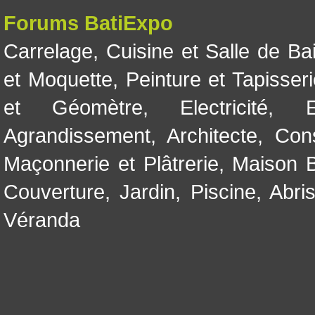
Forums BatiExpo
Carrelage
,
Cuisine et Salle de Ba
et Moquette
,
Peinture et Tapisser
et Géomètre
,
Electricité
,
Agrandissement
,
Architecte
,
Con
Maçonnerie et Plâtrerie
,
Maison B
Couverture
,
Jardin
,
Piscine, Abri
Véranda