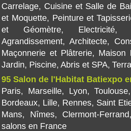
Carrelage
,
Cuisine et Salle de Ba
et Moquette
,
Peinture et Tapisser
et Géomètre
,
Electricité
Agrandissement
,
Architecte
,
Con
Maçonnerie et Plâtrerie
,
Maison 
Jardin
,
Piscine, Abris et SPA
,
Terr
95 Salon de l'Habitat Batiexpo 
Paris
,
Marseille
,
Lyon
,
Toulouse
Bordeaux
,
Lille
,
Rennes
,
Saint Eti
Mans
,
Nîmes
,
Clermont-Ferrand
salons en France