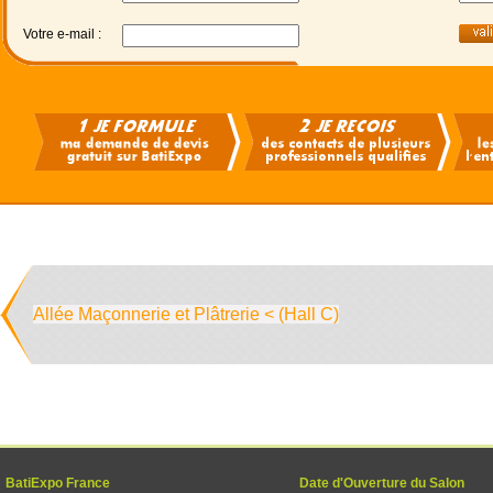
Votre e-mail :
Allée Maçonnerie et Plâtrerie < (Hall C)
BatiExpo France
Date d'Ouverture du Salon