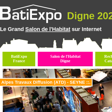
Digne 202
Le Grand
Salon de l'Habitat
sur Internet
BatiExpo
Salon de l'Habitat
Rec
France
Digne
Cat
Alpes Travaux Diffusion (ATD) - SEYNE ::.