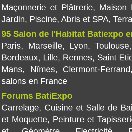
Maçonnerie et Plâtrerie
,
Maison 
Jardin
,
Piscine, Abris et SPA
,
Terr
95 Salon de l'Habitat Batiexpo 
Paris
,
Marseille
,
Lyon
,
Toulouse
Bordeaux
,
Lille
,
Rennes
,
Saint Eti
Mans
,
Nîmes
,
Clermont-Ferrand
salons en France
Forums BatiExpo
Carrelage
,
Cuisine et Salle de Ba
et Moquette
,
Peinture et Tapisser
et Géomètre
,
Electricité
,