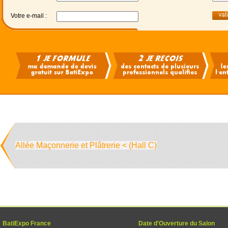
Votre e-mail :
Allée Maçonnerie et Plâtrerie < (Hall C)
BatiExpo France
Date d'Ouverture du Salon