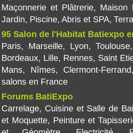
Maçonnerie et Plâtrerie
,
Maison 
Jardin
,
Piscine, Abris et SPA
,
Terr
95 Salon de l'Habitat Batiexpo 
Paris
,
Marseille
,
Lyon
,
Toulouse
Bordeaux
,
Lille
,
Rennes
,
Saint Eti
Mans
,
Nîmes
,
Clermont-Ferrand
salons en France
Forums BatiExpo
Carrelage
,
Cuisine et Salle de Ba
et Moquette
,
Peinture et Tapisser
et Géomètre
,
Electricité
,