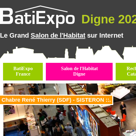
Digne 202
Le Grand
Salon de l'Habitat
sur Internet
BatiExpo
Salon de l'Habitat
Rec
France
Digne
Cat
Chabre René Thierry (SDF) - SISTERON ::.