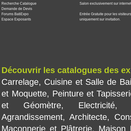
Recherche Catalogue
Salon exclusivement sur interne
Demande de Devis
Forums BatiExpo
Entrée Gratuite pour les visiteur
Espace Exposants
uniquement sur invitation.
Découvrir les catalogues des e
Carrelage
,
Cuisine et Salle de Ba
et Moquette
,
Peinture et Tapisser
et Géomètre
,
Electricité
Agrandissement
,
Architecte
,
Con
Maçonnerie et Plâtrerie
,
Maison 