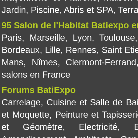
Jardin
,
Piscine, Abris et SPA
,
Terr
95 Salon de l'Habitat Batiexpo 
Paris
,
Marseille
,
Lyon
,
Toulouse
Bordeaux
,
Lille
,
Rennes
,
Saint Eti
Mans
,
Nîmes
,
Clermont-Ferrand
salons en France
Forums BatiExpo
Carrelage
,
Cuisine et Salle de Ba
et Moquette
,
Peinture et Tapisser
et Géomètre
,
Electricité
,