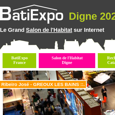
Digne 202
Le Grand
Salon de l'Habitat
sur Internet
BatiExpo
Salon de l'Habitat
Rec
France
Digne
Cat
Ribeiro José - GREOUX LES BAINS ::.