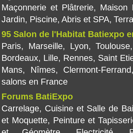
Maçonnerie et Plâtrerie
,
Maison 
Jardin
,
Piscine, Abris et SPA
,
Terr
95 Salon de l'Habitat Batiexpo 
Paris
,
Marseille
,
Lyon
,
Toulouse
Bordeaux
,
Lille
,
Rennes
,
Saint Eti
Mans
,
Nîmes
,
Clermont-Ferrand
salons en France
Forums BatiExpo
Carrelage
,
Cuisine et Salle de Ba
et Moquette
,
Peinture et Tapisser
et Géomètre
,
Electricité
,