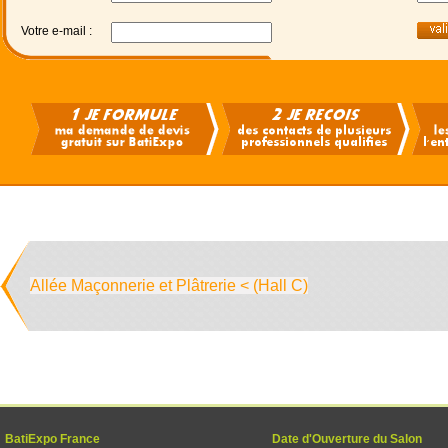
Votre e-mail :
Allée Maçonnerie et Plâtrerie < (Hall C)
BatiExpo France
Date d'Ouverture du Salon