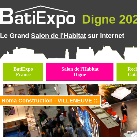
Digne 202
Le Grand
Salon de l'Habitat
sur Internet
BatiExpo
Salon de l'Habitat
Rec
France
Digne
Cat
Roma Construction - VILLENEUVE ::.