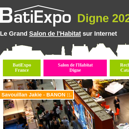
Digne 202
Le Grand
Salon de l'Habitat
sur Internet
BatiExpo
Salon de l'Habitat
Rec
France
Digne
Cat
Savouillan Jakie - BANON ::.