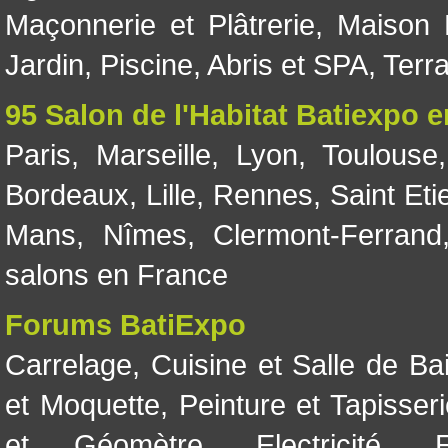
Maçonnerie et Plâtrerie
,
Maison 
Jardin
,
Piscine, Abris et SPA
,
Terr
95 Salon de l'Habitat Batiexpo 
Paris
,
Marseille
,
Lyon
,
Toulouse
Bordeaux
,
Lille
,
Rennes
,
Saint Eti
Mans
,
Nîmes
,
Clermont-Ferrand
salons en France
Forums BatiExpo
Carrelage
,
Cuisine et Salle de Ba
et Moquette
,
Peinture et Tapisser
et Géomètre
,
Electricité
,