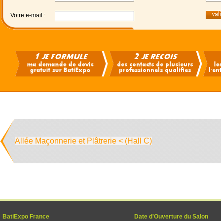
Votre e-mail :
Allée Maçonnerie et Plâtrerie < (Hall C)
BatiExpo France
Date d'Ouverture du Salon