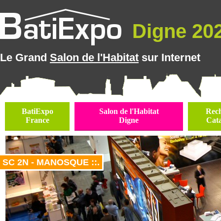
Digne 202
Le Grand
Salon de l'Habitat
sur Internet
BatiExpo
Salon de l'Habitat
Rec
France
Digne
Cat
SC 2N - MANOSQUE ::.