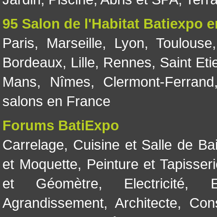
95 Salon de l'Habitat Batiexpo 
Paris
,
Marseille
,
Lyon
,
Toulouse
Bordeaux
,
Lille
,
Rennes
,
Saint Eti
Mans
,
Nîmes
,
Clermont-Ferrand
salons en France
Forums BatiExpo
Carrelage
,
Cuisine et Salle de Ba
et Moquette
,
Peinture et Tapisser
et Géomètre
,
Electricité
,
Agrandissement
,
Architecte
,
Con