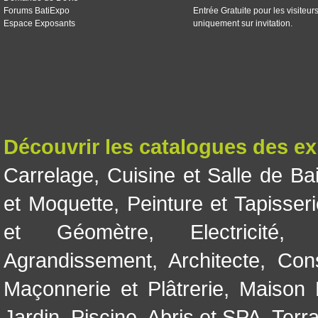
Forums BatiExpo
Entrée Gratuite pour les visiteur
Espace Exposants
uniquement sur invitation.
Découvrir les catalogues des e
Carrelage
,
Cuisine et Salle de Ba
et Moquette
,
Peinture et Tapisser
et Géomètre
,
Electricité
Agrandissement
,
Architecte
,
Con
Maçonnerie et Plâtrerie
,
Maison 
Jardin
,
Piscine, Abris et SPA
,
Terr