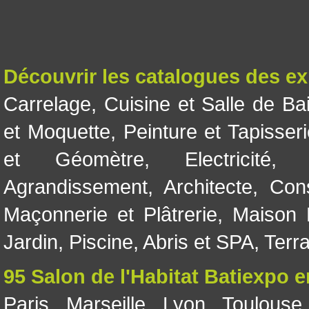
Découvrir les catalogues des e
Carrelage
,
Cuisine et Salle de Ba
et Moquette
,
Peinture et Tapisser
et Géomètre
,
Electricité
Agrandissement
,
Architecte
,
Con
Maçonnerie et Plâtrerie
,
Maison 
Jardin
,
Piscine, Abris et SPA
,
Terr
95 Salon de l'Habitat Batiexpo 
Paris
,
Marseille
,
Lyon
,
Toulouse