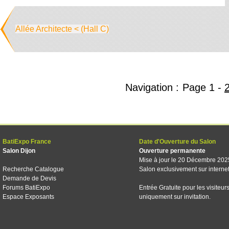
Allée Architecte < (Hall C)
Navigation :
Page
1
-
BatiExpo France
Date d'Ouverture du Salon
Salon Dijon
Ouverture permanente
Mise à jour le 20 Décembre 202
Recherche Catalogue
Salon exclusivement sur interne
Demande de Devis
Forums BatiExpo
Entrée Gratuite pour les visiteur
Espace Exposants
uniquement sur invitation.