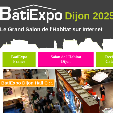
Dijon 2025
Le Grand
Salon de l'Habitat
sur Internet
BatiExpo
Salon de l'Habitat
Rec
France
Dijon
Cat
BatiExpo Dijon Hall C ::.