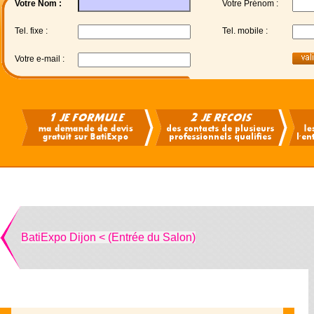
Votre Nom :
Votre Prénom :
Tel. fixe :
Tel. mobile :
Votre e-mail :
BatiExpo Dijon < (Entrée du Salon)