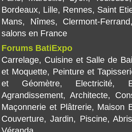
Bordeaux
,
Lille
,
Rennes
,
Saint Eti
Mans
,
Nîmes
,
Clermont-Ferrand
salons en France
Forums BatiExpo
Carrelage
,
Cuisine et Salle de Ba
et Moquette
,
Peinture et Tapisser
et Géomètre
,
Electricité
,
Agrandissement
,
Architecte
,
Con
Maçonnerie et Plâtrerie
,
Maison B
Couverture
,
Jardin
,
Piscine, Abri
Véranda