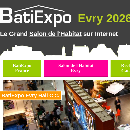
Evry 2026 
Le Grand
Salon de l'Habitat
sur Internet
BatiExpo
Salon de l'Habitat
Rec
France
Evry
Cat
BatiExpo Evry Hall C ::.