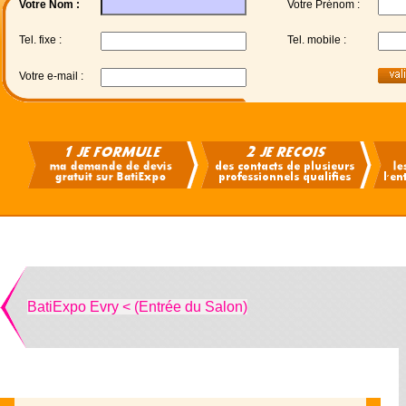
Votre Nom :
Votre Prénom :
Tel. fixe :
Tel. mobile :
Votre e-mail :
BatiExpo Evry < (Entrée du Salon)