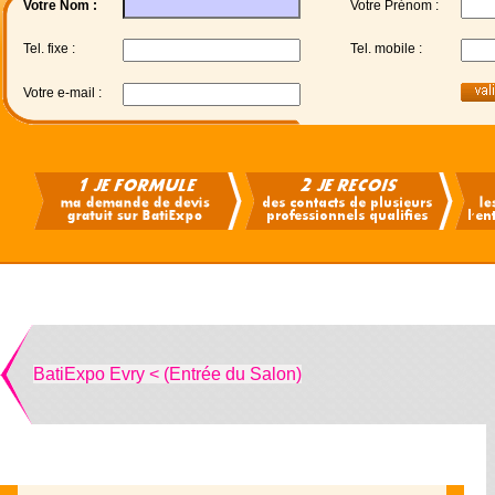
Votre Nom :
Votre Prénom :
Tel. fixe :
Tel. mobile :
Votre e-mail :
BatiExpo Evry < (Entrée du Salon)