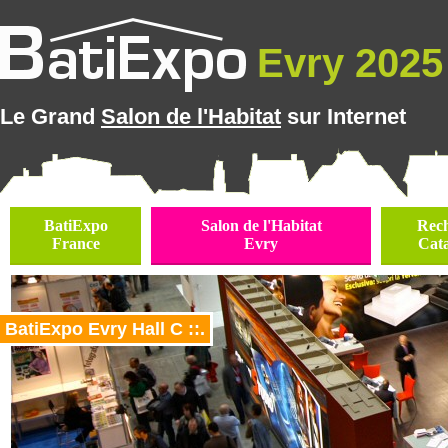
Evry 2025 
Le Grand
Salon de l'Habitat
sur Internet
BatiExpo
Salon de l'Habitat
Rec
France
Evry
Cat
BatiExpo Evry Hall C ::.