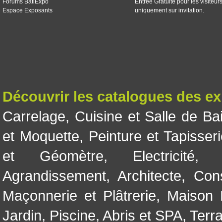
Forums BatiExpo
Entrée Gratuite pour les visiteur
Espace Exposants
uniquement sur invitation.
Découvrir les catalogues des e
Carrelage
,
Cuisine et Salle de Ba
et Moquette
,
Peinture et Tapisser
et Géomètre
,
Electricité
Agrandissement
,
Architecte
,
Con
Maçonnerie et Plâtrerie
,
Maison 
Jardin
,
Piscine, Abris et SPA
,
Terr