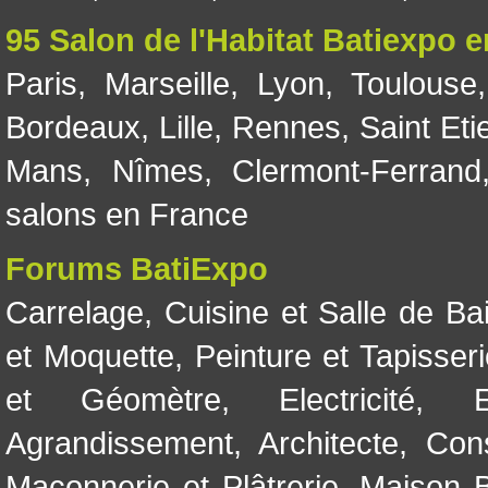
95 Salon de l'Habitat Batiexpo 
Paris
,
Marseille
,
Lyon
,
Toulouse
Bordeaux
,
Lille
,
Rennes
,
Saint Eti
Mans
,
Nîmes
,
Clermont-Ferrand
salons en France
Forums BatiExpo
Carrelage
,
Cuisine et Salle de Ba
et Moquette
,
Peinture et Tapisser
et Géomètre
,
Electricité
,
Agrandissement
,
Architecte
,
Con
Maçonnerie et Plâtrerie
,
Maison B