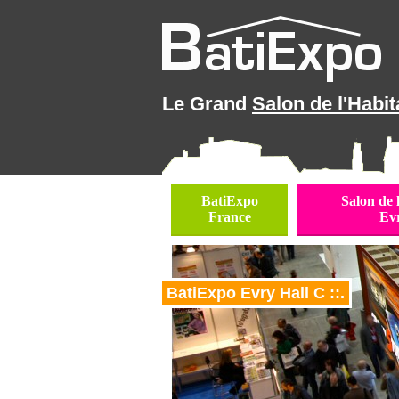
Le Grand
Salon de l'Habit
BatiExpo
Salon de 
France
Ev
BatiExpo Evry Hall C ::.