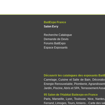
BatiExpo France
Salon Evry
Recherche Catalogue
Demande de Devis
Forums BatiExpo
Espace Exposants
Découvrir les catalogues des exposants Bati
Carrelage
,
Cuisine et Salle de Bain
,
Décorati
Energie Renouvelable
,
Plomberie
,
Agrandissem
Jardin
,
Piscine, Abris et SPA
,
Terrassement Assa
95 Salon de l'Habitat Batiexpo en France
Paris
,
Marseille
,
Lyon
,
Toulouse
,
Nice
,
Nantes
Ferrand
,
Limoges
,
Tours
,
Amiens
...
Carte des sa