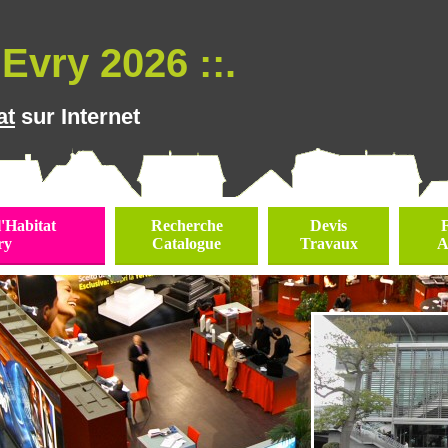
Evry 2026 ::.
at
sur Internet
l'Habitat
Recherche
Devis
ry
Catalogue
Travaux
A