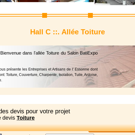
Hall C ::. Allée Toiture
 Bienvenue dans l'allée Toiture du Salon BatiExpo
ous présente les Entreprises et Artisans de l' Essonne dont
ont: Toiture, Couverture, Charpente, Isolation, Tuile, Ardoise,
e.
es devis pour votre projet
e devis
Toiture