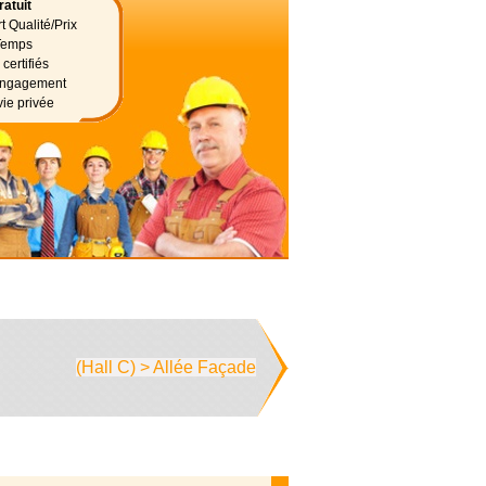
atuit
t Qualité/Prix
Temps
certifiés
 engagement
vie privée
(Hall C) > Allée Façade