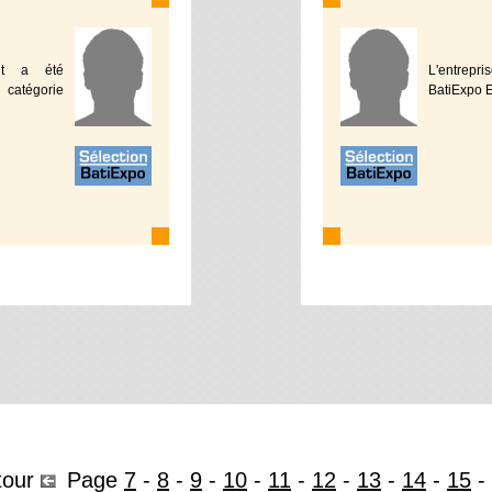
ent a été
L'entrepr
 catégorie
BatiExpo E
tour
Page
7
-
8
-
9
-
10
-
11
-
12
-
13
-
14
-
15
-