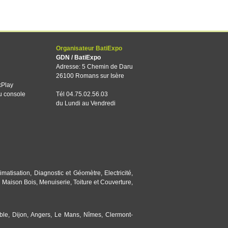
Organisateur BatiExpo
GDN / BatiExpo
Adresse: 5 Chemin de Daru
26100 Romans sur Isère
xPlay
u console
Tél 04.75.02.56.03
du Lundi au Vendredi
imatisation
,
Diagnostic et Géomètre
,
Electricité
,
,
Maison Bois
,
Menuiserie
,
Toiture et Couverture
,
ble
,
Dijon
,
Angers
,
Le Mans
,
Nîmes
,
Clermont-