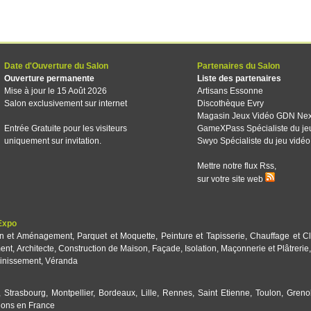
Date d'Ouverture du Salon
Partenaires du Salon
Ouverture permanente
Liste des partenaires
Mise à jour le 15 Août 2026
Artisans Essonne
Salon exclusivement sur internet
Discothèque Evry
Magasin Jeux Vidéo GDN Ne
Entrée Gratuite pour les visiteurs
GameXPass Spécialiste du je
uniquement sur invitation.
Swyo Spécialiste du jeu vidéo
Mettre notre flux Rss,
sur votre site web
Expo
on et Aménagement
,
Parquet et Moquette
,
Peinture et Tapisserie
,
Chauffage et Cl
ent
,
Architecte
,
Construction de Maison
,
Façade
,
Isolation
,
Maçonnerie et Plâtrerie
inissement
,
Véranda
,
Strasbourg
,
Montpellier
,
Bordeaux
,
Lille
,
Rennes
,
Saint Etienne
,
Toulon
,
Greno
lons en France