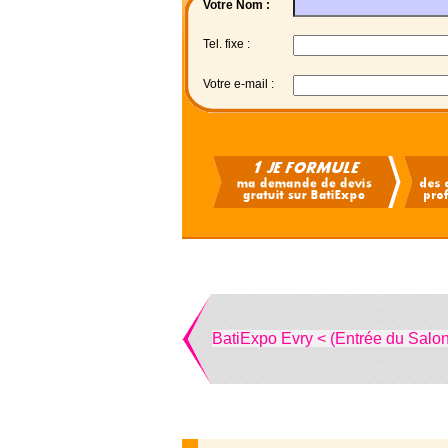
Votre Nom :
Tel. fixe :
Votre e-mail :
BatiExpo Evry < (Entrée du Salon