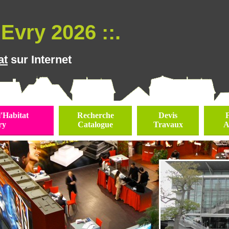
Evry 2026 ::.
at
sur Internet
l'Habitat
Recherche
Devis
ry
Catalogue
Travaux
A