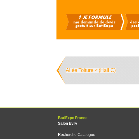
Allée Toiture < (Hall C)
BatiExpo France
Salon Evry
Recherche Catalogue