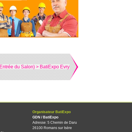
(Entrée du Salon) > BatiExpo Evry
Organisateur BatiExpo
GDN / BatiExpo
Adresse: 5 Chemin de Daru
26100 Romans sur Isère