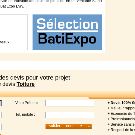
tivité en transformant cette simple fiche en un véritable Stand
BatiExpo Evry.
rneaux
es devis pour votre projet
e devis
Toiture
Votre Prénom :
+ Devis 100% Gr
+ Meilleur rappor
+ Economie de 
Tel. mobile :
+ Professionnels 
+ Service sans
+ Respect de la 