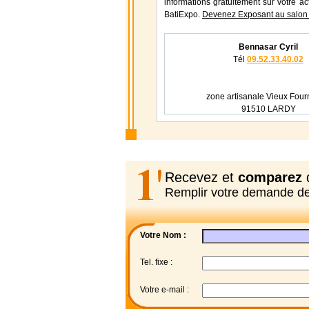
informations gratuitement sur votre ac
BatiExpo.
Devenez Exposant au salon 
Bennasar Cyril
Tél
09.52.33.40.02
zone artisanale Vieux Fou
91510 LARDY
Recevez et
comparez
d
Remplir votre demande d
Votre Nom :
Tel. fixe :
Votre e-mail :