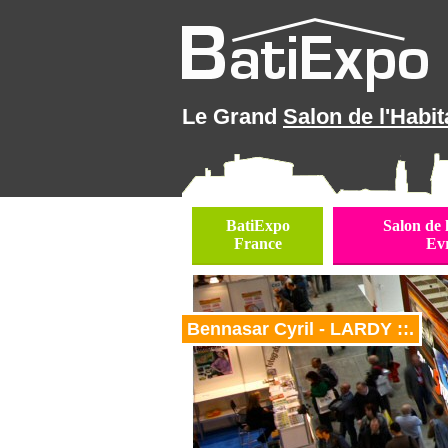
Le Grand
Salon de l'Habit
BatiExpo
Salon de 
France
Ev
Bennasar Cyril - LARDY ::.