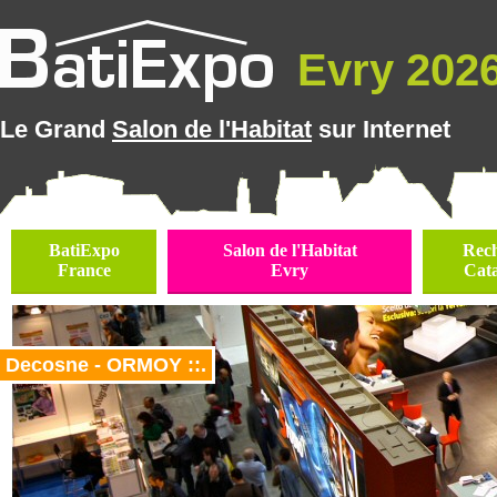
Evry 2026 
Le Grand
Salon de l'Habitat
sur Internet
BatiExpo
Salon de l'Habitat
Rec
France
Evry
Cat
Decosne - ORMOY ::.