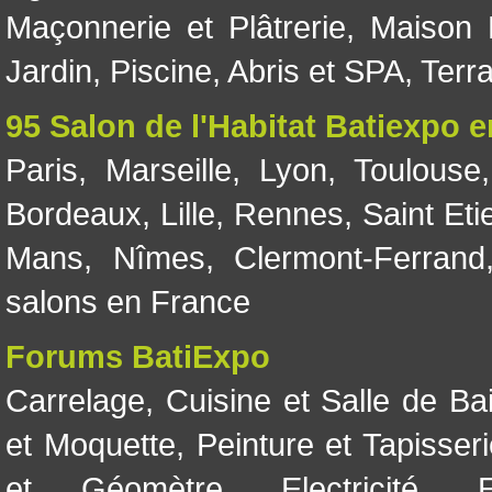
Maçonnerie et Plâtrerie
,
Maison 
Jardin
,
Piscine, Abris et SPA
,
Terr
95 Salon de l'Habitat Batiexpo 
Paris
,
Marseille
,
Lyon
,
Toulouse
Bordeaux
,
Lille
,
Rennes
,
Saint Eti
Mans
,
Nîmes
,
Clermont-Ferrand
salons en France
Forums BatiExpo
Carrelage
,
Cuisine et Salle de Ba
et Moquette
,
Peinture et Tapisser
et Géomètre
,
Electricité
,