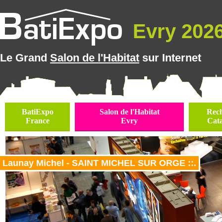
Evry 2026 
Le Grand
Salon de l'Habitat
sur Internet
BatiExpo
Salon de l'Habitat
Rec
France
Evry
Cat
Launay Michel - SAINT MICHEL SUR ORGE ::.