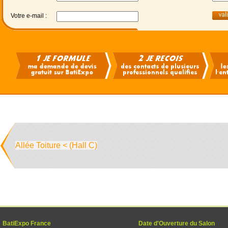
Votre e-mail :
Allée Toiture < (Hall C)
BatiExpo France
Date d'Ouverture du Salon