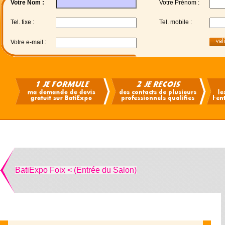
Votre Nom :
Votre Prénom :
Tel. fixe :
Tel. mobile :
Votre e-mail :
BatiExpo Foix < (Entrée du Salon)