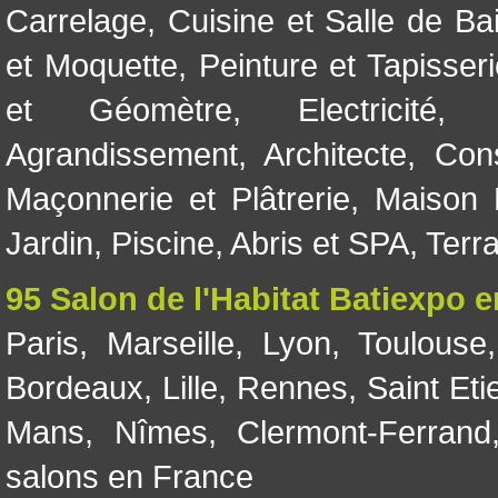
Carrelage
,
Cuisine et Salle de Ba
et Moquette
,
Peinture et Tapisser
et Géomètre
,
Electricité
Agrandissement
,
Architecte
,
Con
Maçonnerie et Plâtrerie
,
Maison 
Jardin
,
Piscine, Abris et SPA
,
Terr
95 Salon de l'Habitat Batiexpo 
Paris
,
Marseille
,
Lyon
,
Toulouse
Bordeaux
,
Lille
,
Rennes
,
Saint Eti
Mans
,
Nîmes
,
Clermont-Ferrand
salons en France