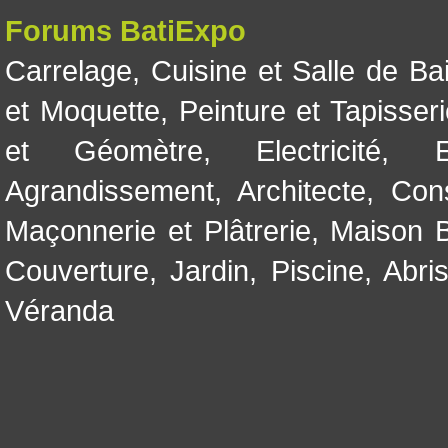
Forums BatiExpo
Carrelage
,
Cuisine et Salle de Ba
et Moquette
,
Peinture et Tapisser
et Géomètre
,
Electricité
,
Agrandissement
,
Architecte
,
Con
Maçonnerie et Plâtrerie
,
Maison B
Couverture
,
Jardin
,
Piscine, Abri
Véranda