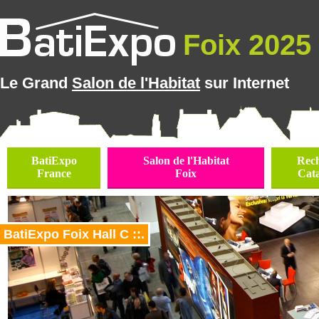
Foix 2025 
Le Grand
Salon de l'Habitat
sur Internet
BatiExpo
Salon de l'Habitat
Rec
France
Foix
Cat
BatiExpo Foix Hall C ::.