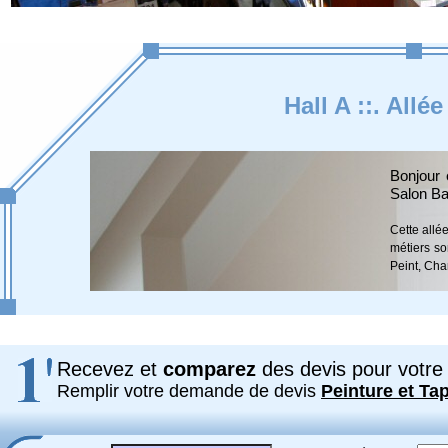
Hall A ::. Allé
Bonjour 
Salon Ba
Cette allé
métiers so
Peint, Cha
Recevez et
comparez
des devis pour votre 
Remplir votre demande de devis
Peinture et Tap