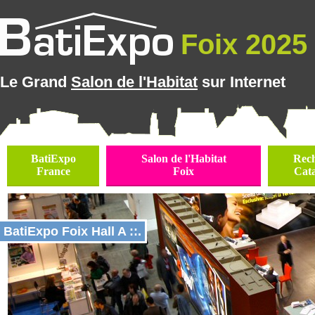
Foix 2025 
Le Grand
Salon de l'Habitat
sur Internet
BatiExpo
Salon de l'Habitat
Rec
France
Foix
Cat
BatiExpo Foix Hall A ::.