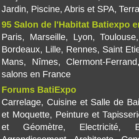
Jardin
,
Piscine, Abris et SPA
,
Terr
95 Salon de l'Habitat Batiexpo 
Paris
,
Marseille
,
Lyon
,
Toulouse
Bordeaux
,
Lille
,
Rennes
,
Saint Eti
Mans
,
Nîmes
,
Clermont-Ferrand
salons en France
Forums BatiExpo
Carrelage
,
Cuisine et Salle de Ba
et Moquette
,
Peinture et Tapisser
et Géomètre
,
Electricité
,