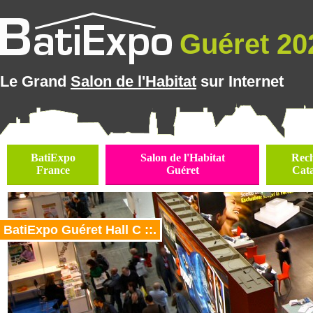
Guéret 202
Le Grand
Salon de l'Habitat
sur Internet
BatiExpo
Salon de l'Habitat
Rec
France
Guéret
Cat
BatiExpo Guéret Hall C ::.