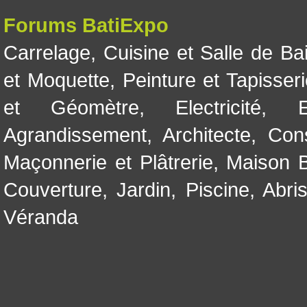
Forums BatiExpo
Carrelage
,
Cuisine et Salle de Ba
et Moquette
,
Peinture et Tapisser
et Géomètre
,
Electricité
,
Agrandissement
,
Architecte
,
Con
Maçonnerie et Plâtrerie
,
Maison B
Couverture
,
Jardin
,
Piscine, Abri
Véranda