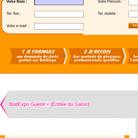
Votre Nom :
Votre Prénom :
Tel. fixe :
Tel. mobile :
Votre e-mail :
BatiExpo Guéret < (Entrée du Salon)