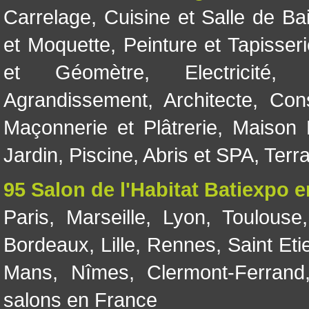
Carrelage
,
Cuisine et Salle de Ba
et Moquette
,
Peinture et Tapisser
et Géomètre
,
Electricité
Agrandissement
,
Architecte
,
Con
Maçonnerie et Plâtrerie
,
Maison 
Jardin
,
Piscine, Abris et SPA
,
Terr
95 Salon de l'Habitat Batiexpo 
Paris
,
Marseille
,
Lyon
,
Toulouse
Bordeaux
,
Lille
,
Rennes
,
Saint Eti
Mans
,
Nîmes
,
Clermont-Ferrand
salons en France