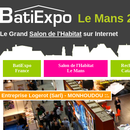
Le Mans 2
Le Grand
Salon de l'Habitat
sur Internet
BatiExpo
Salon de l'Habitat
Rec
France
Le Mans
Cat
Entreprise Logerot (Sarl) - MONHOUDOU ::.