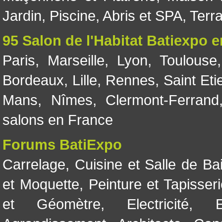
Jardin
,
Piscine, Abris et SPA
,
Terr
95 Salon de l'Habitat Batiexpo 
Paris
,
Marseille
,
Lyon
,
Toulouse
Bordeaux
,
Lille
,
Rennes
,
Saint Eti
Mans
,
Nîmes
,
Clermont-Ferrand
salons en France
Forums BatiExpo
Carrelage
,
Cuisine et Salle de Ba
et Moquette
,
Peinture et Tapisser
et Géomètre
,
Electricité
,