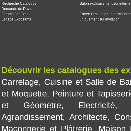
Recherche Catalogue
Salon exclusivement sur interne
Demande de Devis
Forums BatiExpo
Entrée Gratuite pour les visiteur
Espace Exposants
uniquement sur invitation.
Découvrir les catalogues des e
Carrelage
,
Cuisine et Salle de Ba
et Moquette
,
Peinture et Tapisser
et Géomètre
,
Electricité
Agrandissement
,
Architecte
,
Con
Maçonnerie et Plâtrerie
,
Maison 