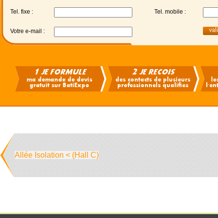
Tel. fixe :
Tel. mobile :
Votre e-mail :
Allée Isolation < (Hall C)