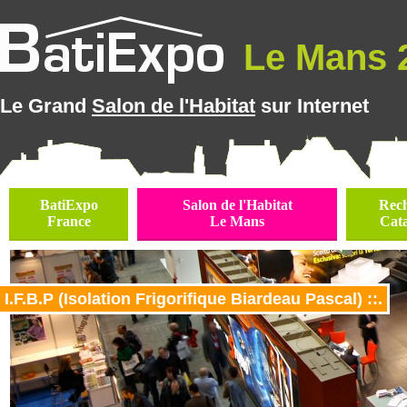
Le Mans 2
Le Grand
Salon de l'Habitat
sur Internet
BatiExpo
Salon de l'Habitat
Rec
France
Le Mans
Cat
I.F.B.P (Isolation Frigorifique Biardeau Pascal) ::.