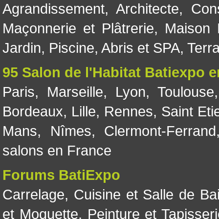
Agrandissement
,
Architecte
,
Con
Maçonnerie et Plâtrerie
,
Maison 
Jardin
,
Piscine, Abris et SPA
,
Terr
95 Salon de l'Habitat Batiexpo 
Paris
,
Marseille
,
Lyon
,
Toulouse
Bordeaux
,
Lille
,
Rennes
,
Saint Eti
Mans
,
Nîmes
,
Clermont-Ferrand
salons en France
Forums BatiExpo
Carrelage
,
Cuisine et Salle de Ba
et Moquette
,
Peinture et Tapisser