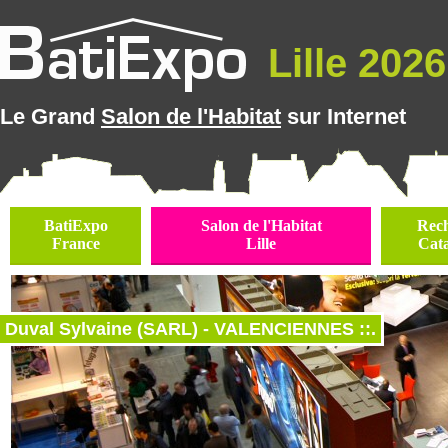
Lille 2026 
Le Grand
Salon de l'Habitat
sur Internet
BatiExpo
Salon de l'Habitat
Rec
France
Lille
Cat
Duval Sylvaine (SARL) - VALENCIENNES ::.