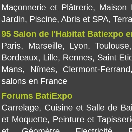
Maçonnerie et Plâtrerie
,
Maison 
Jardin
,
Piscine, Abris et SPA
,
Terr
95 Salon de l'Habitat Batiexpo 
Paris
,
Marseille
,
Lyon
,
Toulouse
Bordeaux
,
Lille
,
Rennes
,
Saint Eti
Mans
,
Nîmes
,
Clermont-Ferrand
salons en France
Forums BatiExpo
Carrelage
,
Cuisine et Salle de Ba
et Moquette
,
Peinture et Tapisser
et Géomètre
,
Electricité
,