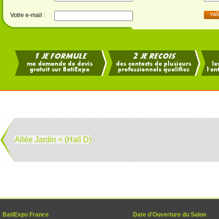
Votre e-mail :
Allée Jardin < (Hall D)
BatiExpo France
Date d'Ouverture du Salon