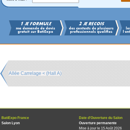
Allée Carrelage < (Hall A)
BatiExpo France
Date d'Ouverture du Salon
Salon Lyon
Ouverture permanente
Mise à jour le 15 Août 2026