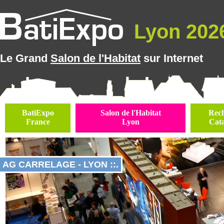
Lyon 2026
Le Grand
Salon de l'Habitat
sur Internet
BatiExpo
Salon de l'Habitat
Rec
France
Lyon
Cat
AG CARRELAGE - LYON ::.