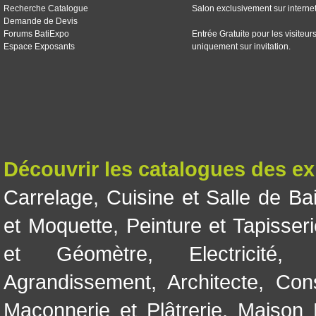
Recherche Catalogue
Salon exclusivement sur interne
Demande de Devis
Forums BatiExpo
Entrée Gratuite pour les visiteur
Espace Exposants
uniquement sur invitation.
Découvrir les catalogues des e
Carrelage
,
Cuisine et Salle de Ba
et Moquette
,
Peinture et Tapisser
et Géomètre
,
Electricité
Agrandissement
,
Architecte
,
Con
Maçonnerie et Plâtrerie
,
Maison 