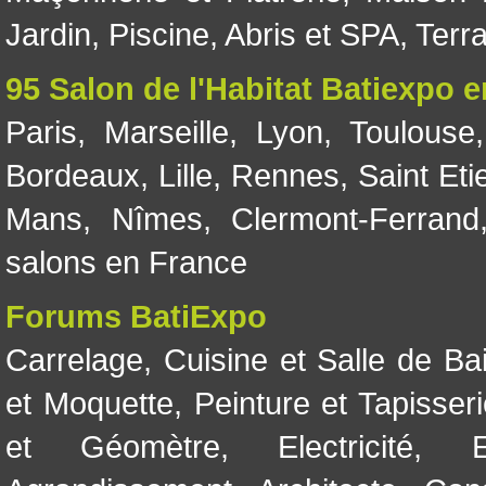
Jardin
,
Piscine, Abris et SPA
,
Terr
95 Salon de l'Habitat Batiexpo 
Paris
,
Marseille
,
Lyon
,
Toulouse
Bordeaux
,
Lille
,
Rennes
,
Saint Eti
Mans
,
Nîmes
,
Clermont-Ferrand
salons en France
Forums BatiExpo
Carrelage
,
Cuisine et Salle de Ba
et Moquette
,
Peinture et Tapisser
et Géomètre
,
Electricité
,