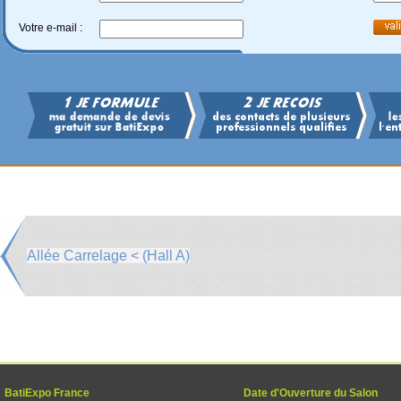
Votre e-mail :
Allée Carrelage < (Hall A)
BatiExpo France
Date d'Ouverture du Salon