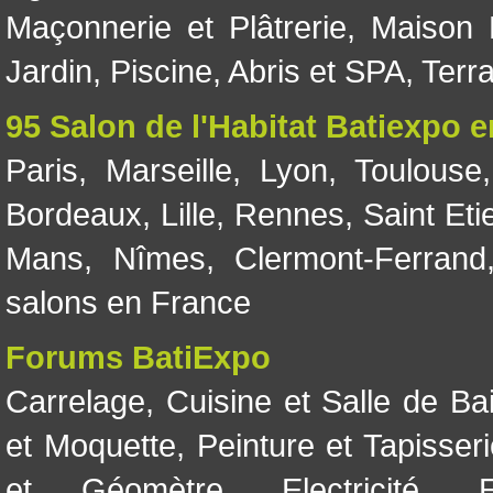
Maçonnerie et Plâtrerie
,
Maison 
Jardin
,
Piscine, Abris et SPA
,
Terr
95 Salon de l'Habitat Batiexpo 
Paris
,
Marseille
,
Lyon
,
Toulouse
Bordeaux
,
Lille
,
Rennes
,
Saint Eti
Mans
,
Nîmes
,
Clermont-Ferrand
salons en France
Forums BatiExpo
Carrelage
,
Cuisine et Salle de Ba
et Moquette
,
Peinture et Tapisser
et Géomètre
,
Electricité
,