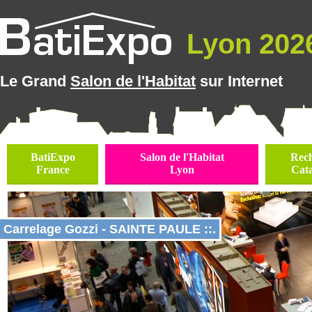
Lyon 2026
Le Grand
Salon de l'Habitat
sur Internet
BatiExpo
Salon de l'Habitat
Rec
France
Lyon
Cat
Carrelage Gozzi - SAINTE PAULE ::.