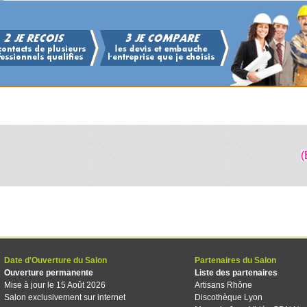
(
Date d'Ouverture du Salon
Partenaires du Salon
Ouverture permanente
Liste des partenaires
Mise à jour le 15 Août 2026
Artisans Rhône
Salon exclusivement sur internet
Discothèque Lyon