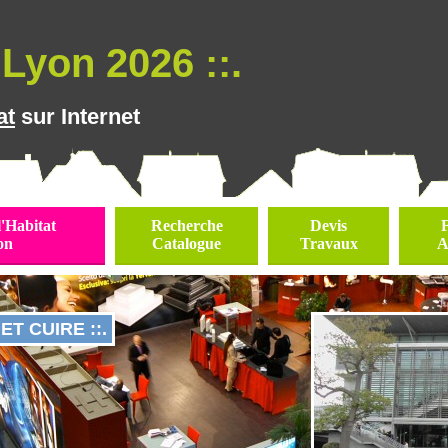
Lyon 2026 ::.
at
sur Internet
l'Habitat
Recherche
Devis
on
Catalogue
Travaux
A
ET CUIRE ::.