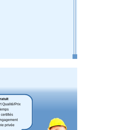
atuit
t Qualité/Prix
Temps
certifiés
 engagement
vie privée