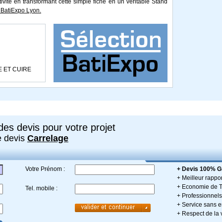
tivité en transformant cette simple fiche en un véritable Stand
BatiExpo Lyon.
E ET CUIRE
es devis pour votre projet
e devis
Carrelage
Votre Prénom :
+ Devis 100% Gr
+ Meilleur rappor
+ Economie de 
Tel. mobile :
+ Professionnels 
+ Service sans
+ Respect de la 