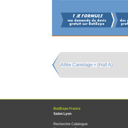
Allée Carrelage < (Hall A)
BatiExpo France
Salon Lyon
Recherche Catalogue