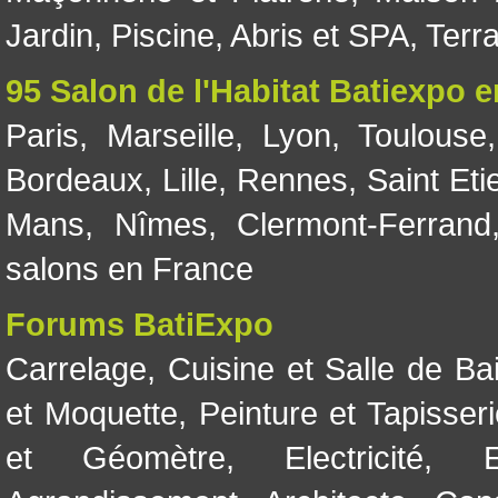
Jardin
,
Piscine, Abris et SPA
,
Terr
95 Salon de l'Habitat Batiexpo 
Paris
,
Marseille
,
Lyon
,
Toulouse
Bordeaux
,
Lille
,
Rennes
,
Saint Eti
Mans
,
Nîmes
,
Clermont-Ferrand
salons en France
Forums BatiExpo
Carrelage
,
Cuisine et Salle de Ba
et Moquette
,
Peinture et Tapisser
et Géomètre
,
Electricité
,