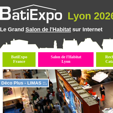
Lyon 2026
Le Grand
Salon de l'Habitat
sur Internet
BatiExpo
Salon de l'Habitat
Rec
France
Lyon
Cat
Déco Plus - LIMAS ::.