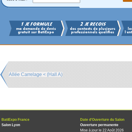
Allée Carrelage < (Hall A)
BatiExpo France
Date d'Ouverture du Salon
Salon Lyon
Ouverture permanente
Mise à jour le 22 Août 2026