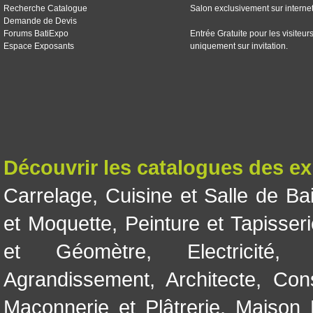
Recherche Catalogue
Salon exclusivement sur interne
Demande de Devis
Forums BatiExpo
Entrée Gratuite pour les visiteur
Espace Exposants
uniquement sur invitation.
Découvrir les catalogues des e
Carrelage
,
Cuisine et Salle de Ba
et Moquette
,
Peinture et Tapisser
et Géomètre
,
Electricité
Agrandissement
,
Architecte
,
Con
Maçonnerie et Plâtrerie
,
Maison 