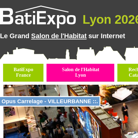
Lyon 2026
Le Grand
Salon de l'Habitat
sur Internet
BatiExpo
Salon de l'Habitat
Rec
France
Lyon
Cat
Opus Carrelage - VILLEURBANNE ::.