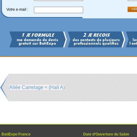
Votre e-mail :
Allée Carrelage < (Hall A)
BatiExpo France
Date d'Ouverture du Salon