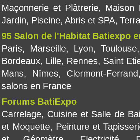
Maçonnerie et Plâtrerie
,
Maison 
Jardin
,
Piscine, Abris et SPA
,
Terr
95 Salon de l'Habitat Batiexpo 
Paris
,
Marseille
,
Lyon
,
Toulouse
Bordeaux
,
Lille
,
Rennes
,
Saint Eti
Mans
,
Nîmes
,
Clermont-Ferrand
salons en France
Forums BatiExpo
Carrelage
,
Cuisine et Salle de Ba
et Moquette
,
Peinture et Tapisser
et Géomètre
,
Electricité
,