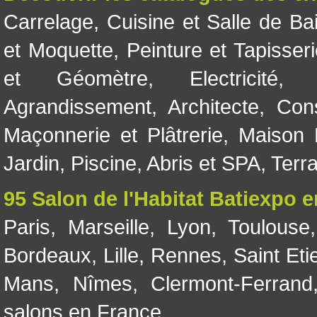
Carrelage
,
Cuisine et Salle de Ba
et Moquette
,
Peinture et Tapisser
et Géomètre
,
Electricité
Agrandissement
,
Architecte
,
Con
Maçonnerie et Plâtrerie
,
Maison 
Jardin
,
Piscine, Abris et SPA
,
Terr
95 Salon de l'Habitat Batiexpo 
Paris
,
Marseille
,
Lyon
,
Toulouse
Bordeaux
,
Lille
,
Rennes
,
Saint Eti
Mans
,
Nîmes
,
Clermont-Ferrand
salons en France