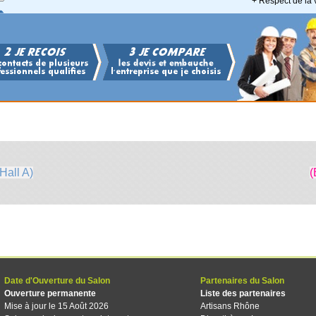
+ Respect de la 
Hall A)
(
Date d'Ouverture du Salon
Partenaires du Salon
Ouverture permanente
Liste des partenaires
Mise à jour le 15 Août 2026
Artisans Rhône