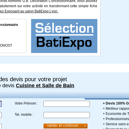
eprise Allmilmo G.B. Décoration Concessionnaire, vous pouvez
atuitement sur votre activité en transformant cette simple fiche
z Exposant au salon BatiExpo Lyon.
essionnaire
APONOST
es devis pour votre projet
e devis
Cuisine et Salle de Bain
Votre Prénom :
+ Devis 100% Gr
+ Meilleur rappor
+ Economie de 
Tel. mobile :
+ Professionnels 
+ Service sans