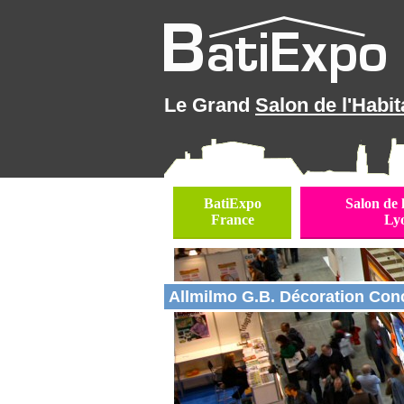
Le Grand
Salon de l'Habit
BatiExpo
Salon de 
France
Ly
Allmilmo G.B. Décoration Conc