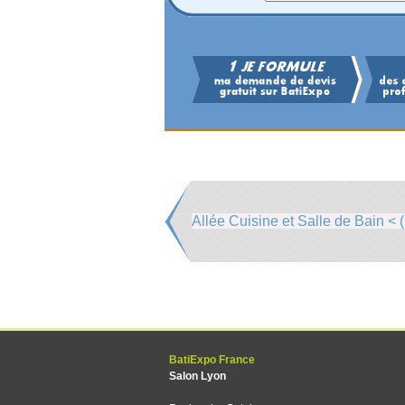
Allée Cuisine et Salle de Bain < (
BatiExpo France
Salon Lyon