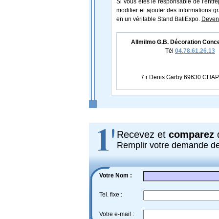
Si vous étes le responsable de l'entr
modifier et ajouter des informations gr
en un véritable Stand BatiExpo.
Devene
Allmilmo G.B. Décoration Conc
Tél
04.78.61.26.13
7 r Denis Garby 69630 CH
Recevez et
comparez
d
Remplir votre demande d
Votre Nom :
Tel. fixe :
Votre e-mail :