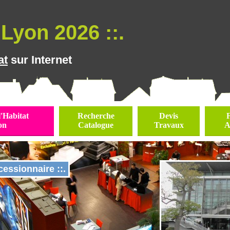
Lyon 2026 ::.
at
sur Internet
l'Habitat
Recherche
Devis
on
Catalogue
Travaux
A
essionnaire ::.