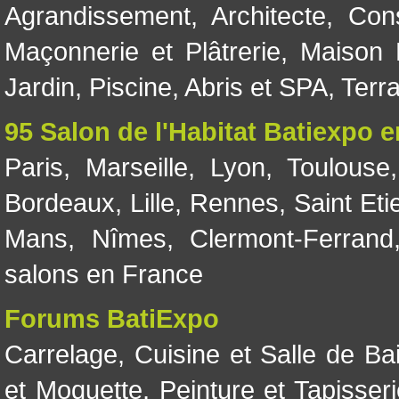
Agrandissement
,
Architecte
,
Con
Maçonnerie et Plâtrerie
,
Maison 
Jardin
,
Piscine, Abris et SPA
,
Terr
95 Salon de l'Habitat Batiexpo 
Paris
,
Marseille
,
Lyon
,
Toulouse
Bordeaux
,
Lille
,
Rennes
,
Saint Eti
Mans
,
Nîmes
,
Clermont-Ferrand
salons en France
Forums BatiExpo
Carrelage
,
Cuisine et Salle de Ba
et Moquette
,
Peinture et Tapisser