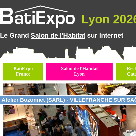
Lyon 2026
Le Grand
Salon de l'Habitat
sur Internet
BatiExpo
Salon de l'Habitat
Rec
France
Lyon
Cat
Atelier Bozonnet (SARL) - VILLEFRANCHE SUR SAÔ