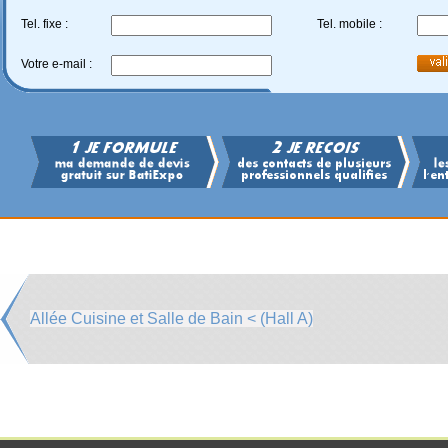
Tel. fixe :
Tel. mobile :
Votre e-mail :
Allée Cuisine et Salle de Bain < (Hall A)