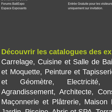
Forums BatiExpo
Entrée Gratuite pour les visiteur
Espace Exposants
uniquement sur invitation.
Découvrir les catalogues des e
Carrelage
,
Cuisine et Salle de Ba
et Moquette
,
Peinture et Tapisser
et Géomètre
,
Electricité
Agrandissement
,
Architecte
,
Con
Maçonnerie et Plâtrerie
,
Maison 
Jardin
,
Piscine, Abris et SPA
,
Terr