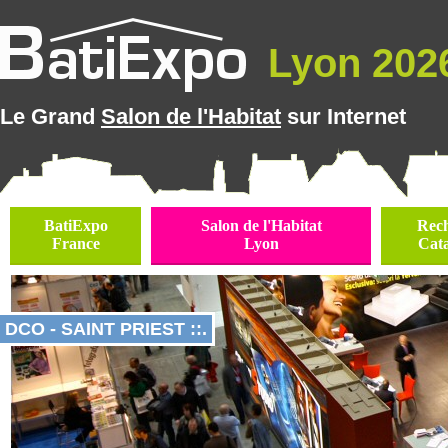
Lyon 2026
Le Grand
Salon de l'Habitat
sur Internet
BatiExpo
Salon de l'Habitat
Rec
France
Lyon
Cat
DCO - SAINT PRIEST ::.