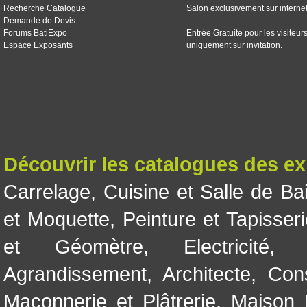
Recherche Catalogue
Salon exclusivement sur interne
Demande de Devis
Forums BatiExpo
Entrée Gratuite pour les visiteur
Espace Exposants
uniquement sur invitation.
Découvrir les catalogues des e
Carrelage
,
Cuisine et Salle de Ba
et Moquette
,
Peinture et Tapisser
et Géomètre
,
Electricité
Agrandissement
,
Architecte
,
Con
Maçonnerie et Plâtrerie
,
Maison 