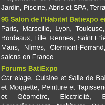
Jardin
,
Piscine, Abris et SPA
,
Terr
95 Salon de l'Habitat Batiexpo 
Paris
,
Marseille
,
Lyon
,
Toulouse
Bordeaux
,
Lille
,
Rennes
,
Saint Eti
Mans
,
Nîmes
,
Clermont-Ferrand
salons en France
Forums BatiExpo
Carrelage
,
Cuisine et Salle de Ba
et Moquette
,
Peinture et Tapisser
et Géomètre
,
Electricité
,