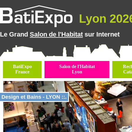
Lyon 2026
Le Grand
Salon de l'Habitat
sur Internet
BatiExpo
Salon de l'Habitat
Rec
France
Lyon
Cat
Design et Bains - LYON ::.