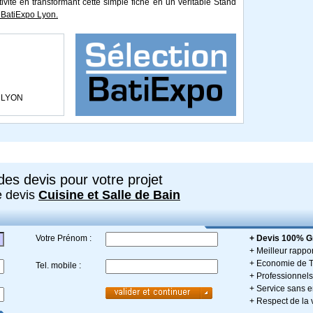
tivité en transformant cette simple fiche en un véritable Stand
BatiExpo Lyon.
8 LYON
es devis pour votre projet
e devis
Cuisine et Salle de Bain
Votre Prénom :
+ Devis 100% Gr
+ Meilleur rappor
+ Economie de 
Tel. mobile :
+ Professionnels 
+ Service sans
+ Respect de la 