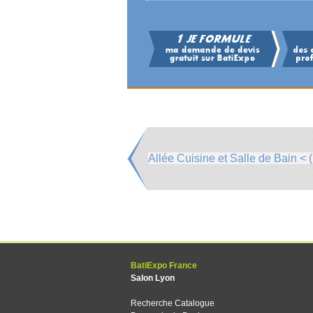
Allée Cuisine et Salle de Bain < (
BatiExpo France
Salon Lyon
Recherche Catalogue