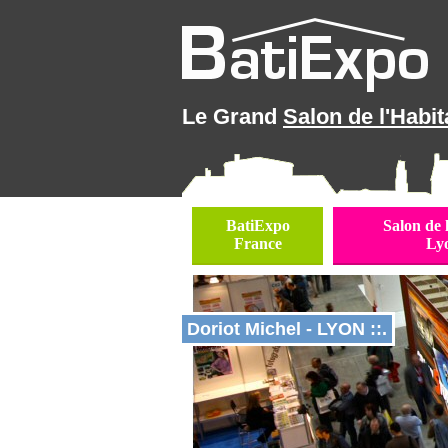
Le Grand
Salon de l'Habit
BatiExpo
Salon de 
France
Ly
Doriot Michel - LYON ::.