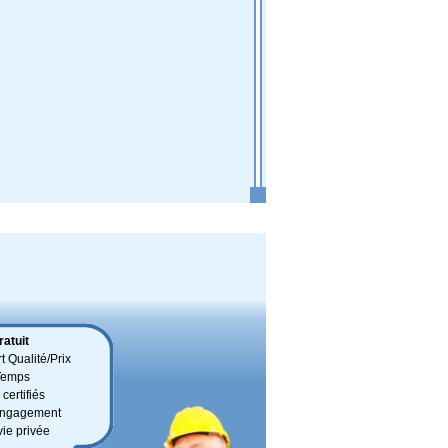
atuit
t Qualité/Prix
Temps
certifiés
 engagement
vie privée