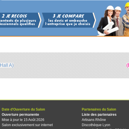
Hall A)
(
Date d'Ouverture du Salon
Partenaires du Salon
Ouverture permanente
Liste des partenaires
Mise à jour le 15 Août 2026
Artisans Rhône
Salon exclusivement sur internet
Discothèque Lyon