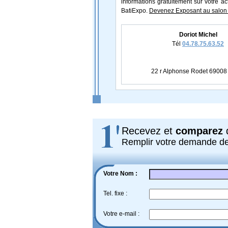
informations gratuitement sur votre ac
BatiExpo.
Devenez Exposant au salon 
Doriot Michel
Tél
04.78.75.63.52
22 r Alphonse Rodet 6900
Recevez et
comparez
d
Remplir votre demande d
Votre Nom :
Tel. fixe :
Votre e-mail :