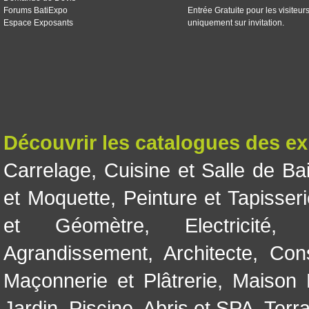
Forums BatiExpo
Entrée Gratuite pour les visiteur
Espace Exposants
uniquement sur invitation.
Découvrir les catalogues des e
Carrelage
,
Cuisine et Salle de Ba
et Moquette
,
Peinture et Tapisser
et Géomètre
,
Electricité
Agrandissement
,
Architecte
,
Con
Maçonnerie et Plâtrerie
,
Maison 
Jardin
,
Piscine, Abris et SPA
,
Terr