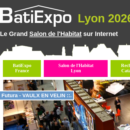
Lyon 2026
Le Grand
Salon de l'Habitat
sur Internet
BatiExpo
Salon de l'Habitat
Rec
France
Lyon
Cat
Futura - VAULX EN VELIN ::.