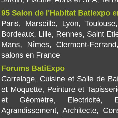
95 Salon de l'Habitat Batiexpo 
Paris
,
Marseille
,
Lyon
,
Toulouse
Bordeaux
,
Lille
,
Rennes
,
Saint Eti
Mans
,
Nîmes
,
Clermont-Ferrand
salons en France
Forums BatiExpo
Carrelage
,
Cuisine et Salle de Ba
et Moquette
,
Peinture et Tapisser
et Géomètre
,
Electricité
,
Agrandissement
,
Architecte
,
Con