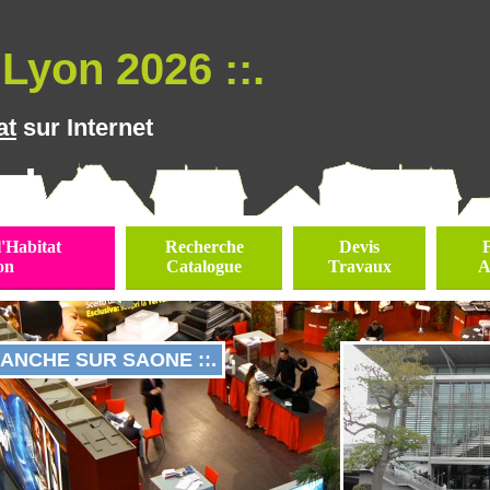
Lyon 2026 ::.
at
sur Internet
l'Habitat
Recherche
Devis
on
Catalogue
Travaux
A
ANCHE SUR SAONE ::.