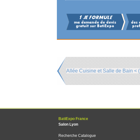
Allée Cuisine et Salle de Bain < (
BatiExpo France
Salon Lyon
Recherche Catalogue