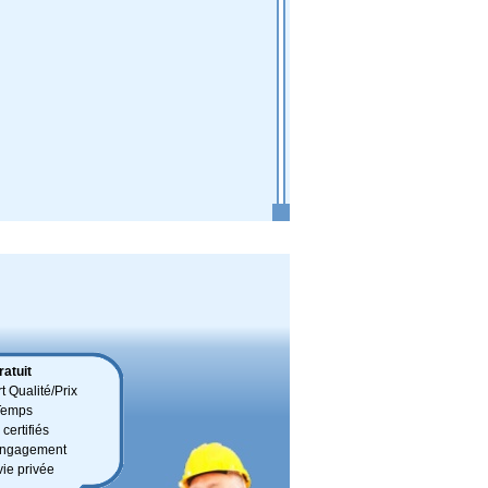
atuit
t Qualité/Prix
Temps
certifiés
 engagement
vie privée