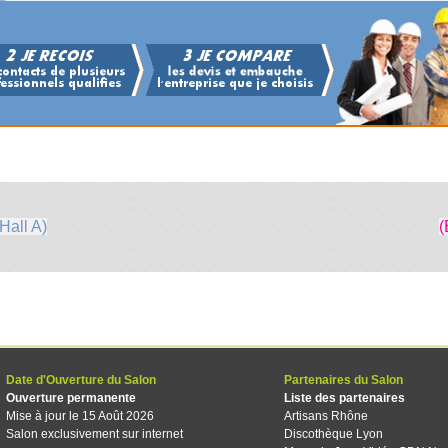
Hall A)
(
Date d'Ouverture du Salon
Partenaires du Salon
Ouverture permanente
Liste des partenaires
Mise à jour le 15 Août 2026
Artisans Rhône
Salon exclusivement sur internet
Discothèque Lyon