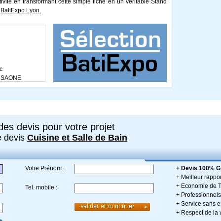
tivité en transformant cette simple fiche en un véritable Stand
BatiExpo Lyon.
c
 SAONE
es devis pour votre projet
e devis
Cuisine et Salle de Bain
Votre Prénom :
+ Devis 100% Gr
+ Meilleur rappor
+ Economie de 
Tel. mobile :
+ Professionnels 
+ Service sans
+ Respect de la 