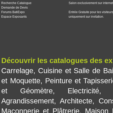
Recherche Catalogue
Salon exclusivement sur interne
Demande de Devis
Forums BatiExpo
Entrée Gratuite pour les visiteur
Espace Exposants
uniquement sur invitation.
Découvrir les catalogues des e
Carrelage
,
Cuisine et Salle de Ba
et Moquette
,
Peinture et Tapisser
et Géomètre
,
Electricité
Agrandissement
,
Architecte
,
Con
Maçonnerie et Plâtrerie
,
Maison 