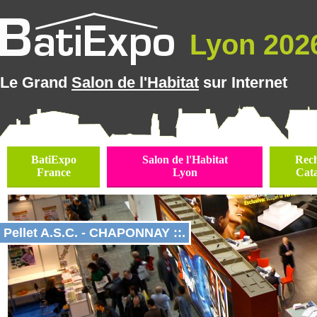
Lyon 2026
Le Grand
Salon de l'Habitat
sur Internet
BatiExpo
Salon de l'Habitat
Rec
France
Lyon
Cat
Pellet A.S.C. - CHAPONNAY ::.