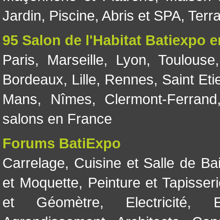
Jardin
,
Piscine, Abris et SPA
,
Terr
95 Salon de l'Habitat Batiexpo 
Paris
,
Marseille
,
Lyon
,
Toulouse
Bordeaux
,
Lille
,
Rennes
,
Saint Eti
Mans
,
Nîmes
,
Clermont-Ferrand
salons en France
Forums BatiExpo
Carrelage
,
Cuisine et Salle de Ba
et Moquette
,
Peinture et Tapisser
et Géomètre
,
Electricité
,