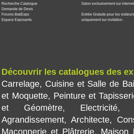
Recherche Catalogue
Salon exclusivement sur interne
Demande de Devis
Forums BatiExpo
Entrée Gratuite pour les visiteur
Espace Exposants
uniquement sur invitation.
Découvrir les catalogues des e
Carrelage
,
Cuisine et Salle de Ba
et Moquette
,
Peinture et Tapisser
et Géomètre
,
Electricité
Agrandissement
,
Architecte
,
Con
Maçonnerie et Plâtrerie
,
Maison 