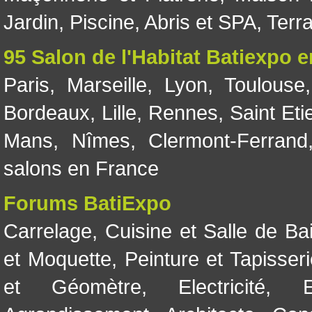
Jardin
,
Piscine, Abris et SPA
,
Terr
95 Salon de l'Habitat Batiexpo 
Paris
,
Marseille
,
Lyon
,
Toulouse
Bordeaux
,
Lille
,
Rennes
,
Saint Eti
Mans
,
Nîmes
,
Clermont-Ferrand
salons en France
Forums BatiExpo
Carrelage
,
Cuisine et Salle de Ba
et Moquette
,
Peinture et Tapisser
et Géomètre
,
Electricité
,