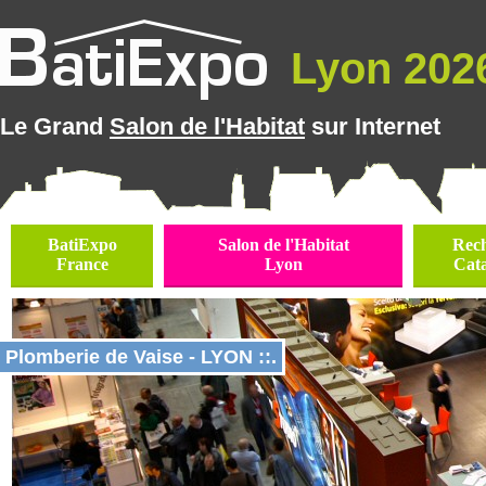
Lyon 2026
Le Grand
Salon de l'Habitat
sur Internet
BatiExpo
Salon de l'Habitat
Rec
France
Lyon
Cat
Plomberie de Vaise - LYON ::.