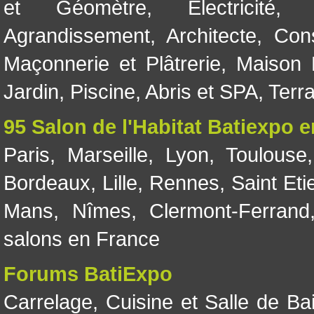
et Géomètre
,
Electricité
Agrandissement
,
Architecte
,
Con
Maçonnerie et Plâtrerie
,
Maison 
Jardin
,
Piscine, Abris et SPA
,
Terr
95 Salon de l'Habitat Batiexpo 
Paris
,
Marseille
,
Lyon
,
Toulouse
Bordeaux
,
Lille
,
Rennes
,
Saint Eti
Mans
,
Nîmes
,
Clermont-Ferrand
salons en France
Forums BatiExpo
Carrelage
,
Cuisine et Salle de Ba