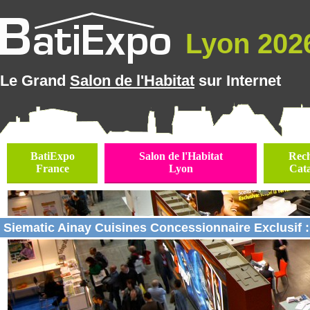
Lyon 2026
Le Grand
Salon de l'Habitat
sur Internet
BatiExpo
Salon de l'Habitat
Rec
France
Lyon
Cat
Siematic Ainay Cuisines Concessionnaire Exclusif :