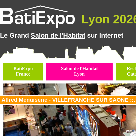
Lyon 2026
Le Grand
Salon de l'Habitat
sur Internet
BatiExpo
Salon de l'Habitat
Rec
France
Lyon
Cat
Alfred Menuiserie - VILLEFRANCHE SUR SAONE ::.