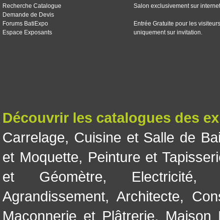
Recherche Catalogue
Salon exclusivement sur interne
Demande de Devis
Forums BatiExpo
Entrée Gratuite pour les visiteur
Espace Exposants
uniquement sur invitation.
Découvrir les catalogues des e
Carrelage
,
Cuisine et Salle de Ba
et Moquette
,
Peinture et Tapisser
et Géomètre
,
Electricité
Agrandissement
,
Architecte
,
Con
Maçonnerie et Plâtrerie
,
Maison 