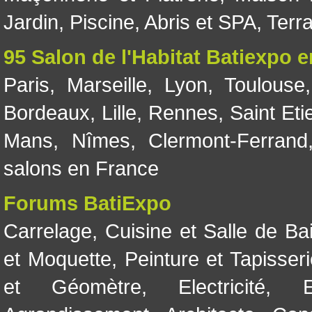
Jardin
,
Piscine, Abris et SPA
,
Terr
95 Salon de l'Habitat Batiexpo 
Paris
,
Marseille
,
Lyon
,
Toulouse
Bordeaux
,
Lille
,
Rennes
,
Saint Eti
Mans
,
Nîmes
,
Clermont-Ferrand
salons en France
Forums BatiExpo
Carrelage
,
Cuisine et Salle de Ba
et Moquette
,
Peinture et Tapisser
et Géomètre
,
Electricité
,