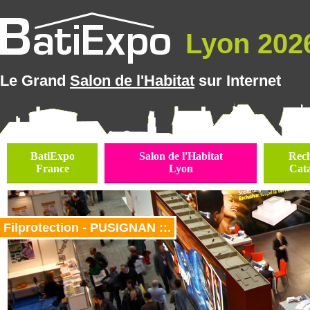
Lyon 2026
Le Grand
Salon de l'Habitat
sur Internet
BatiExpo
Salon de l'Habitat
Rec
France
Lyon
Cat
Filprotection - PUSIGNAN ::.