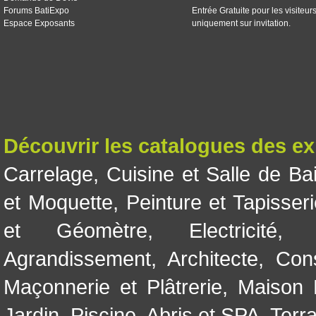
Forums BatiExpo
Entrée Gratuite pour les visiteur
Espace Exposants
uniquement sur invitation.
Découvrir les catalogues des e
Carrelage
,
Cuisine et Salle de Ba
et Moquette
,
Peinture et Tapisser
et Géomètre
,
Electricité
Agrandissement
,
Architecte
,
Con
Maçonnerie et Plâtrerie
,
Maison 
Jardin
,
Piscine, Abris et SPA
,
Terr