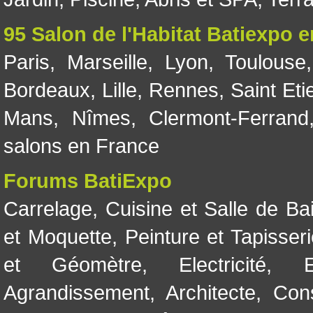
95 Salon de l'Habitat Batiexpo 
Paris
,
Marseille
,
Lyon
,
Toulouse
Bordeaux
,
Lille
,
Rennes
,
Saint Eti
Mans
,
Nîmes
,
Clermont-Ferrand
salons en France
Forums BatiExpo
Carrelage
,
Cuisine et Salle de Ba
et Moquette
,
Peinture et Tapisser
et Géomètre
,
Electricité
,
Agrandissement
,
Architecte
,
Con