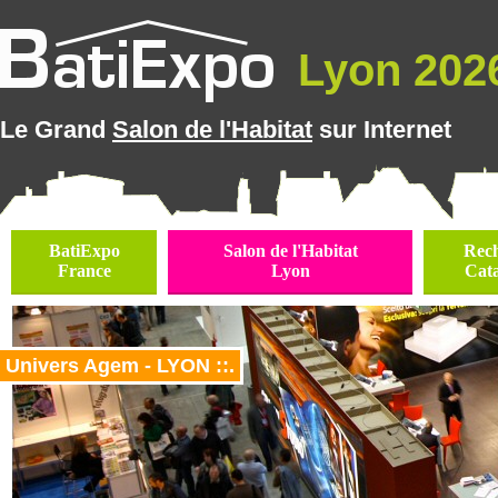
Lyon 2026
Le Grand
Salon de l'Habitat
sur Internet
BatiExpo
Salon de l'Habitat
Rec
France
Lyon
Cat
Univers Agem - LYON ::.