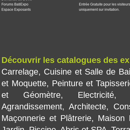
Forums BatiExpo
Entrée Gratuite pour les visiteur
Espace Exposants
uniquement sur invitation.
Découvrir les catalogues des e
Carrelage
,
Cuisine et Salle de Ba
et Moquette
,
Peinture et Tapisser
et Géomètre
,
Electricité
Agrandissement
,
Architecte
,
Con
Maçonnerie et Plâtrerie
,
Maison 
Jardin
,
Piscine, Abris et SPA
,
Terr