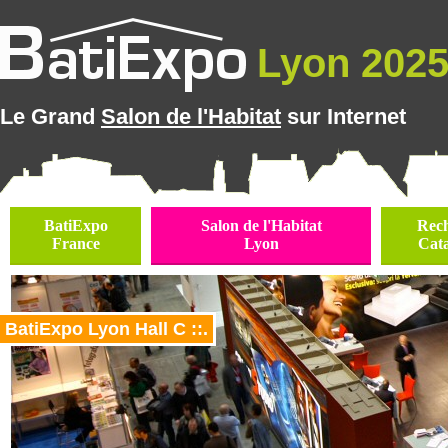
Lyon 2025 
Le Grand
Salon de l'Habitat
sur Internet
BatiExpo
Salon de l'Habitat
Rec
France
Lyon
Cat
BatiExpo Lyon Hall C ::.