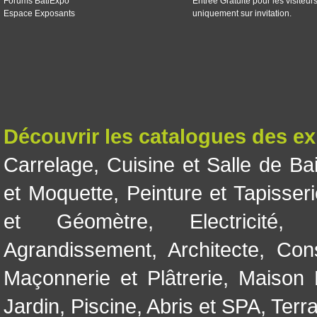
Forums BatiExpo
Entrée Gratuite pour les visiteur
Espace Exposants
uniquement sur invitation.
Découvrir les catalogues des e
Carrelage
,
Cuisine et Salle de Ba
et Moquette
,
Peinture et Tapisser
et Géomètre
,
Electricité
Agrandissement
,
Architecte
,
Con
Maçonnerie et Plâtrerie
,
Maison 
Jardin
,
Piscine, Abris et SPA
,
Terr