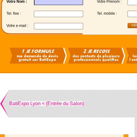
Votre Nom :
Votre Prénom :
Tel. fixe :
Tel. mobile :
Votre e-mail :
BatiExpo Lyon < (Entrée du Salon)