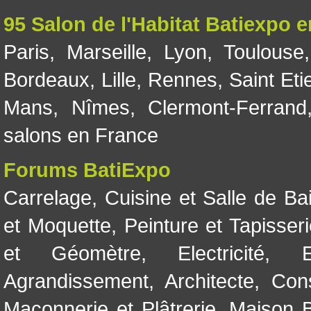
95 Salon de l'Habitat Batiexpo 
Paris
,
Marseille
,
Lyon
,
Toulouse
Bordeaux
,
Lille
,
Rennes
,
Saint Eti
Mans
,
Nîmes
,
Clermont-Ferrand
salons en France
Forums BatiExpo
Carrelage
,
Cuisine et Salle de Ba
et Moquette
,
Peinture et Tapisser
et Géomètre
,
Electricité
,
Agrandissement
,
Architecte
,
Con
Maçonnerie et Plâtrerie
,
Maison B