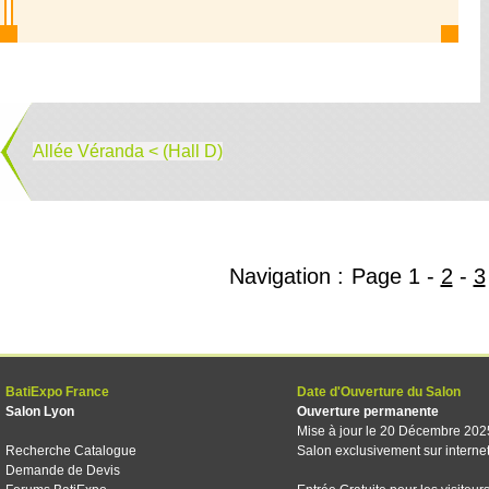
Allée Véranda < (Hall D)
Navigation :
Page
1
-
2
-
3
BatiExpo France
Date d'Ouverture du Salon
Salon Lyon
Ouverture permanente
Mise à jour le 20 Décembre 202
Recherche Catalogue
Salon exclusivement sur interne
Demande de Devis