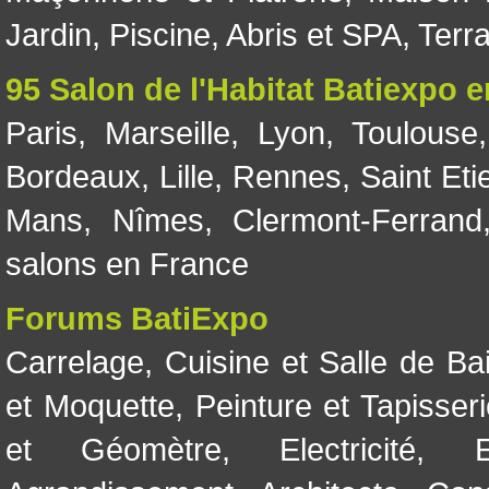
Jardin
,
Piscine, Abris et SPA
,
Terr
95 Salon de l'Habitat Batiexpo 
Paris
,
Marseille
,
Lyon
,
Toulouse
Bordeaux
,
Lille
,
Rennes
,
Saint Eti
Mans
,
Nîmes
,
Clermont-Ferrand
salons en France
Forums BatiExpo
Carrelage
,
Cuisine et Salle de Ba
et Moquette
,
Peinture et Tapisser
et Géomètre
,
Electricité
,