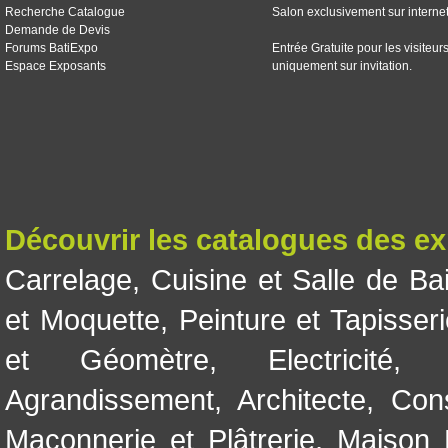
Recherche Catalogue
Salon exclusivement sur interne
Demande de Devis
Forums BatiExpo
Entrée Gratuite pour les visiteur
Espace Exposants
uniquement sur invitation.
Découvrir les catalogues des e
Carrelage
,
Cuisine et Salle de Ba
et Moquette
,
Peinture et Tapisser
et Géomètre
,
Electricité
Agrandissement
,
Architecte
,
Con
Maçonnerie et Plâtrerie
,
Maison 