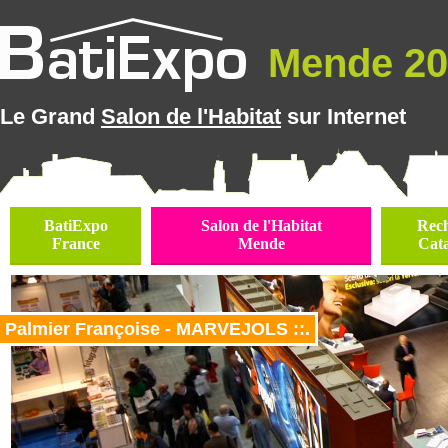
Mende 202
Le Grand
Salon de l'Habitat
sur Internet
BatiExpo
Salon de l'Habitat
Rec
France
Mende
Cat
Palmier Françoise - MARVEJOLS ::.