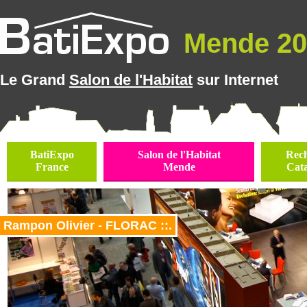
Mende 202
Le Grand
Salon de l'Habitat
sur Internet
BatiExpo
Salon de l'Habitat
Rec
France
Mende
Cat
Rampon Olivier - FLORAC ::.