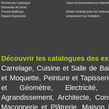
Recherche Catalogue
Salon exclusivement sur interne
Demande de Devis
Forums BatiExpo
Entrée Gratuite pour les visiteur
Espace Exposants
uniquement sur invitation.
Découvrir les catalogues des e
Carrelage
,
Cuisine et Salle de Ba
et Moquette
,
Peinture et Tapisser
et Géomètre
,
Electricité
Agrandissement
,
Architecte
,
Con
Maçonnerie et Plâtrerie
,
Maison 