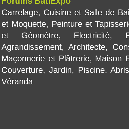
Forums BatiExpo
Carrelage
,
Cuisine et Salle de Ba
et Moquette
,
Peinture et Tapisser
et Géomètre
,
Electricité
,
Agrandissement
,
Architecte
,
Con
Maçonnerie et Plâtrerie
,
Maison B
Couverture
,
Jardin
,
Piscine, Abri
Véranda