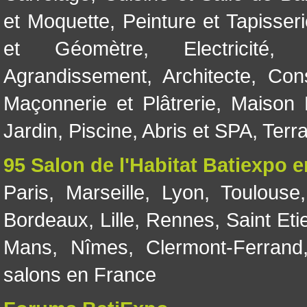
et Moquette
,
Peinture et Tapisser
et Géomètre
,
Electricité
Agrandissement
,
Architecte
,
Con
Maçonnerie et Plâtrerie
,
Maison 
Jardin
,
Piscine, Abris et SPA
,
Terr
95 Salon de l'Habitat Batiexpo 
Paris
,
Marseille
,
Lyon
,
Toulouse
Bordeaux
,
Lille
,
Rennes
,
Saint Eti
Mans
,
Nîmes
,
Clermont-Ferrand
salons en France