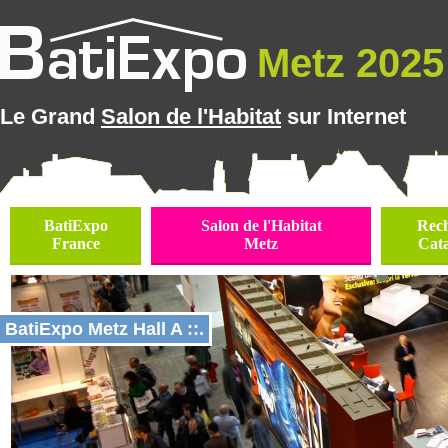
Metz 2025 
Le Grand
Salon de l'Habitat
sur Internet
BatiExpo
Salon de l'Habitat
Rec
France
Metz
Cat
BatiExpo Metz Hall A ::.