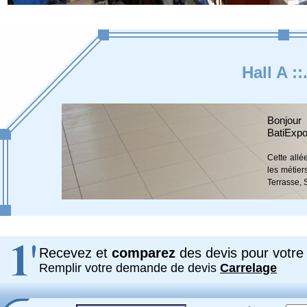
Hall A ::
Bonjour
BatiExpo
Cette allé
les métier
Terrasse, 
Recevez et
comparez
des devis pour votre 
Remplir votre demande de devis
Carrelage