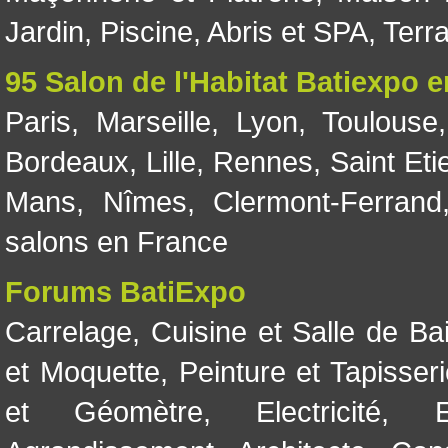
Jardin
,
Piscine, Abris et SPA
,
Terr
95 Salon de l'Habitat Batiexpo 
Paris
,
Marseille
,
Lyon
,
Toulouse
Bordeaux
,
Lille
,
Rennes
,
Saint Eti
Mans
,
Nîmes
,
Clermont-Ferrand
salons en France
Forums BatiExpo
Carrelage
,
Cuisine et Salle de Ba
et Moquette
,
Peinture et Tapisser
et Géomètre
,
Electricité
,