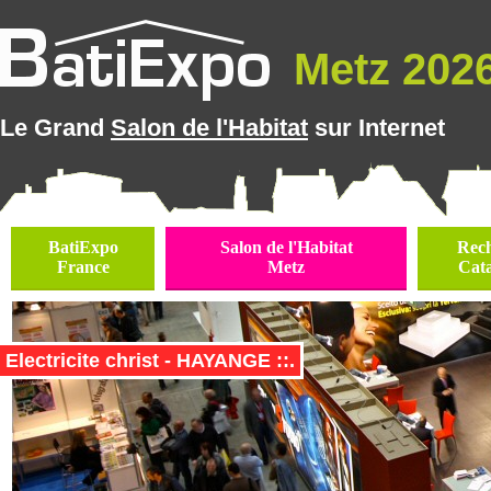
Metz 2026 
Le Grand
Salon de l'Habitat
sur Internet
BatiExpo
Salon de l'Habitat
Rec
France
Metz
Cat
Electricite christ - HAYANGE ::.