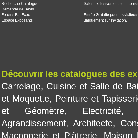
Recherche Catalogue
Salon exclusivement sur interne
Demande de Devis
Forums BatiExpo
Entrée Gratuite pour les visiteur
Espace Exposants
uniquement sur invitation.
Découvrir les catalogues des e
Carrelage
,
Cuisine et Salle de Ba
et Moquette
,
Peinture et Tapisser
et Géomètre
,
Electricité
Agrandissement
,
Architecte
,
Con
Maçonnerie et Plâtrerie
,
Maison 