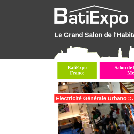
Le Grand
Salon de l'Habit
BatiExpo
Salon de 
France
Me
Electricité Générale Urbano ::.