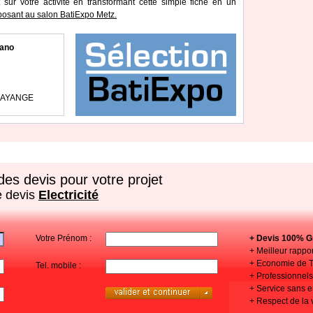
 sur votre activité en transformant cette simple fiche en un
osant au salon BatiExpo Metz.
bano
 HAYANGE
es devis pour votre projet
e devis
Electricité
Votre Prénom :
+ Devis 100% Gr
+ Meilleur rappor
+ Economie de 
Tel. mobile :
+ Professionnels 
+ Service sans
+ Respect de la 