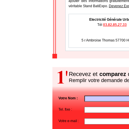
ajouter des informations gratuitement
véritable Stand BatiExpo.
Devenez Exp
Electricité Générale Ur
Tél
03.82.85.27.33
5 r Ambroise Thomas 57700
Recevez et
comparez
d
Remplir votre demande d
Votre Nom :
Tel. fixe :
Votre e-mail :