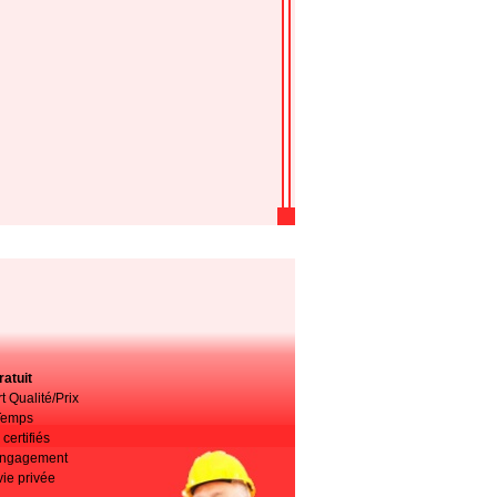
atuit
t Qualité/Prix
Temps
certifiés
 engagement
vie privée