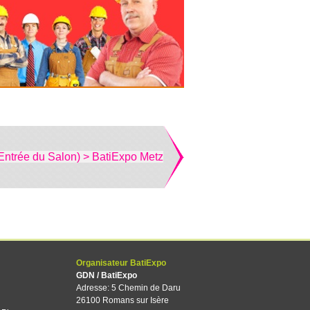
Entrée du Salon) > BatiExpo Metz
Organisateur BatiExpo
GDN / BatiExpo
Adresse: 5 Chemin de Daru
26100 Romans sur Isère