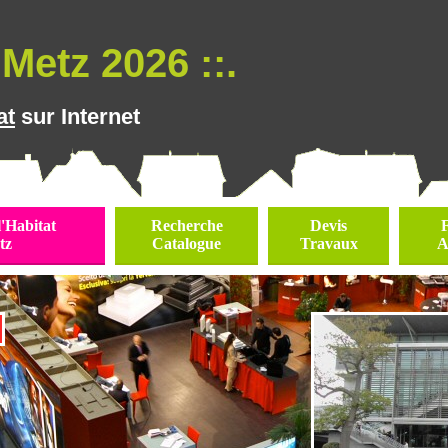
Metz 2026 ::.
at
sur Internet
l'Habitat
Recherche
Devis
tz
Catalogue
Travaux
A