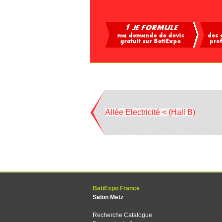
Allée Electricité < (Hall B)
BatiExpo France
Salon Metz
Recherche Catalogue