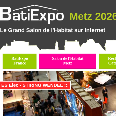
Metz 2026 
Le Grand
Salon de l'Habitat
sur Internet
BatiExpo
Salon de l'Habitat
Rec
France
Metz
Cat
ES Elec - STIRING WENDEL ::.