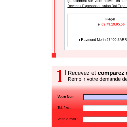
gratuitement sur votre activité en tr
Devenez Exposant au salon BatiExpo 
Fiegel
Tél
09.79.19.95.56
r Raymond Morin 57400 SA
Recevez et
comparez
d
Remplir votre demande d
Votre Nom :
Tel. fixe :
Votre e-mail :