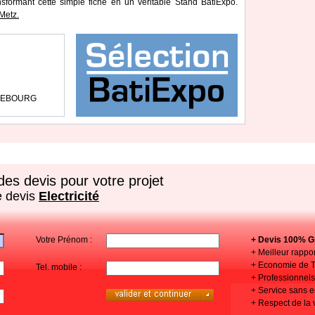
ansformant cette simple fiche en un véritable Stand BatiExpo.
Metz.
RREBOURG
es devis pour votre projet
e devis
Electricité
Votre Prénom :
+ Devis 100% Gr
+ Meilleur rappor
+ Economie de 
Tel. mobile :
+ Professionnels 
+ Service sans
+ Respect de la 