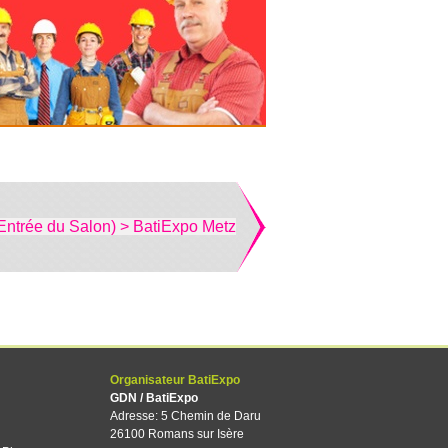
Entrée du Salon) > BatiExpo Metz
Organisateur BatiExpo
GDN / BatiExpo
Adresse: 5 Chemin de Daru
26100 Romans sur Isère