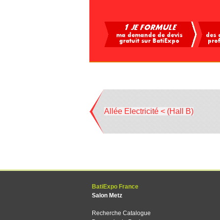
Allée Electricité < (Hall B)
BatiExpo France
Salon Metz
Recherche Catalogue