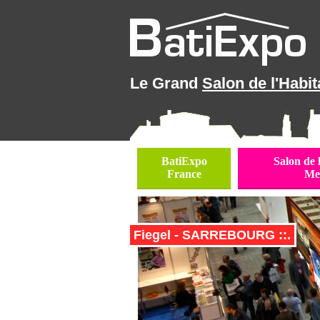
Le Grand
Salon de l'Habit
BatiExpo
Salon de 
France
Me
Fiegel - SARREBOURG ::.