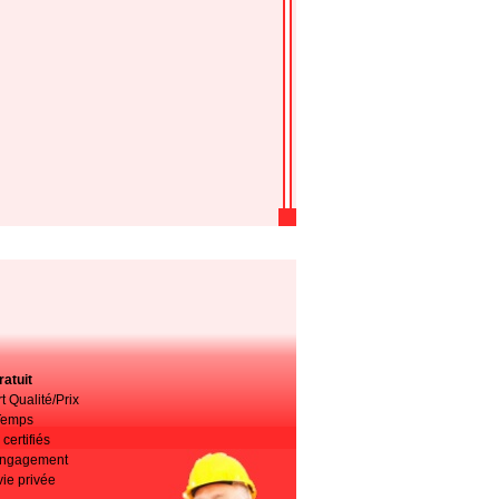
atuit
t Qualité/Prix
Temps
certifiés
 engagement
vie privée